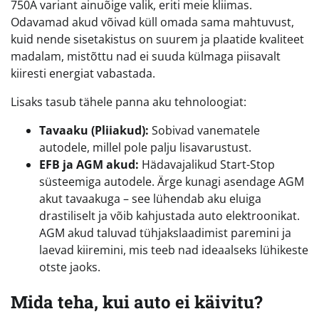
750A variant ainuõige valik, eriti meie kliimas.
Odavamad akud võivad küll omada sama mahtuvust,
kuid nende sisetakistus on suurem ja plaatide kvaliteet
madalam, mistõttu nad ei suuda külmaga piisavalt
kiiresti energiat vabastada.
Lisaks tasub tähele panna aku tehnoloogiat:
Tavaaku (Pliiakud):
Sobivad vanematele
autodele, millel pole palju lisavarustust.
EFB ja AGM akud:
Hädavajalikud Start-Stop
süsteemiga autodele. Ärge kunagi asendage AGM
akut tavaakuga – see lühendab aku eluiga
drastiliselt ja võib kahjustada auto elektroonikat.
AGM akud taluvad tühjakslaadimist paremini ja
laevad kiiremini, mis teeb nad ideaalseks lühikeste
otste jaoks.
Mida teha, kui auto ei käivitu?