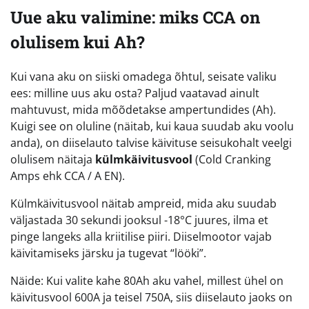
Uue aku valimine: miks CCA on
olulisem kui Ah?
Kui vana aku on siiski omadega õhtul, seisate valiku
ees: milline uus aku osta? Paljud vaatavad ainult
mahtuvust, mida mõõdetakse ampertundides (Ah).
Kuigi see on oluline (näitab, kui kaua suudab aku voolu
anda), on diiselauto talvise käivituse seisukohalt veelgi
olulisem näitaja
külmkäivitusvool
(Cold Cranking
Amps ehk CCA / A EN).
Külmkäivitusvool näitab ampreid, mida aku suudab
väljastada 30 sekundi jooksul -18°C juures, ilma et
pinge langeks alla kriitilise piiri. Diiselmootor vajab
käivitamiseks järsku ja tugevat “lööki”.
Näide: Kui valite kahe 80Ah aku vahel, millest ühel on
käivitusvool 600A ja teisel 750A, siis diiselauto jaoks on