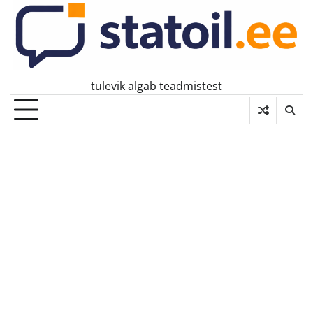
Skip
to
content
tulevik algab teadmistest