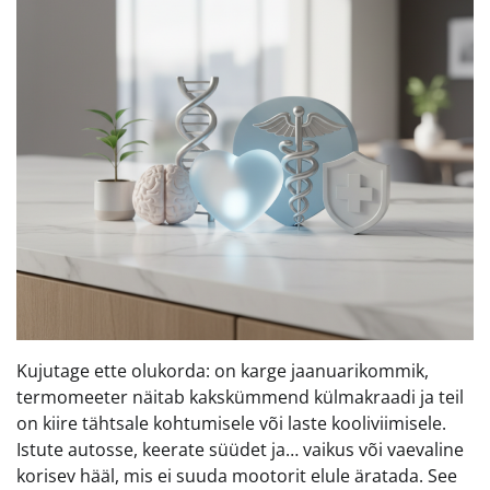
Kujutage ette olukorda: on karge jaanuarikommik,
termomeeter näitab kakskümmend külmakraadi ja teil
on kiire tähtsale kohtumisele või laste kooliviimisele.
Istute autosse, keerate süüdet ja… vaikus või vaevaline
korisev hääl, mis ei suuda mootorit elule äratada. See