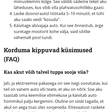
miinusklemmi külge. See väldib sädeme teket aku
läheduses, kus võib olla plahvatusohtlikku gaasi.
Laske doonorautol töötada 5–10 minutit, et tühi
aku saaks veidi “kosuda”.
Käivitage abivajaja auto. Kui see õnnestub, ärge
suretage mootorit kohe välja, vaid sõitke
vähemalt pool tundi.
Korduma kippuvad küsimused
(FAQ)
Kas akut võib talvel tuppa sooja viia?
Jah, ja ekstreemse pakasega on see isegi soovitatav, kui
teil on vanem auto või teate, et aku on nõrk. Soe aku
taastab oma keemilise võimekuse ja käivitab auto
hommikul palju kergemini. Oluline on siiski tagada, et
akul on aega toas üles soojeneda. Ettevaatust raskete