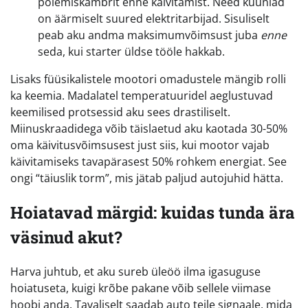
põlemiskambrit enne käivitamist. Need küünlad
on äärmiselt suured elektritarbijad. Sisuliselt
peab aku andma maksimumvõimsust juba
enne
seda, kui starter üldse tööle hakkab.
Lisaks füüsikalistele mootori omadustele mängib rolli
ka keemia. Madalatel temperatuuridel aeglustuvad
keemilised protsessid aku sees drastiliselt.
Miinuskraadidega võib täislaetud aku kaotada 30-50%
oma käivitusvõimsusest just siis, kui mootor vajab
käivitamiseks tavapärasest 50% rohkem energiat. See
ongi “täiuslik torm”, mis jätab paljud autojuhid hätta.
Hoiatavad märgid: kuidas tunda ära
väsinud akut?
Harva juhtub, et aku sureb üleöö ilma igasuguse
hoiatuseta, kuigi krõbe pakane võib sellele viimase
hoobi anda. Tavaliselt saadab auto teile signaale, mida