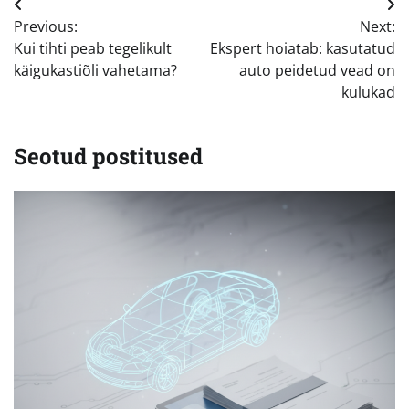
Navigeerimine
Previous:
Next:
Kui tihti peab tegelikult
Ekspert hoiatab: kasutatud
käigukastiõli vahetama?
auto peidetud vead on
kulukad
Seotud postitused