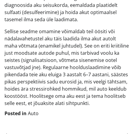
diagnoosida aku seisukorda, eemaldada plaatidelt
sulfaati (desulfeerimine) ja hoida akut optimaalsel
tasemel ilma seda üle laadimata.
Sellise seadme omamine võimaldab teil öösiti või
nädalavahetustel aku täis laadida ilma akut autolt
maha võtmata (enamikel juhtudel). See on eriti kriitiline
just moodsate autode puhul, mis tarbivad voolu ka
seistes (signalisatsioon, võtmeta sisenemise ootel
vastuvõtjad jne). Regulaarne hoolduslaadimine võib
pikendada teie aku eluiga 3 aastalt 6–7 aastani, säästes
pikas perspektiivis sadu eurosid ja, mis veelgi tähtsam,
hoides ära stressirohked hommikud, mil auto keeldub
koostööst. Hoolitsege oma aku eest ja tema hoolitseb
selle eest, et jõuaksite alati sihtpunkti.
Posted in
Auto