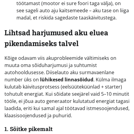
töötamast (mootor ei sure foori taga välja), on
see sageli auto aju kaitsemeede – aku tase on liiga
madal, et riskida sagedaste taaskäivitustega.
Lihtsad harjumused aku eluea
pikendamiseks talvel
Kõige odavam viis akuprobleemide vältimiseks on
muuta oma sõiduharjumusi ja suhtumist
autohooldusesse. Diiselauto aku surmavaenlane
number üks on
lühikesed linnasõidud
. Külma ilmaga
kulutab käivitusprotsess (eelsüüteküünlad + starter)
tohutult energiat. Kui sõidate seejärel vaid 5–10 minutit
tööle, ei jõua auto generaator kulutatud energiat tagasi
laadida, eriti kui samal ajal töötavad istmesoojendused,
klaasisoojendused ja puhurid.
1. Sõitke pikemalt