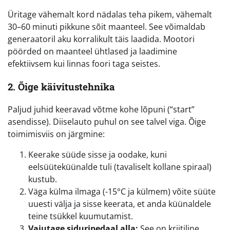
Üritage vähemalt kord nädalas teha pikem, vähemalt
30–60 minuti pikkune sõit maanteel. See võimaldab
generaatoril aku korralikult täis laadida. Mootori
pöörded on maanteel ühtlased ja laadimine
efektiivsem kui linnas foori taga seistes.
2. Õige käivitustehnika
Paljud juhid keeravad võtme kohe lõpuni (“start”
asendisse). Diiselauto puhul on see talvel viga. Õige
toimimisviis on järgmine:
Keerake süüde sisse ja oodake, kuni
eelsüüteküünalde tuli (tavaliselt kollane spiraal)
kustub.
Väga külma ilmaga (-15°C ja külmem) võite süüte
uuesti välja ja sisse keerata, et anda küünaldele
teine tsükkel kuumutamist.
Vajutage siduripedaal alla:
See on kriitiline.