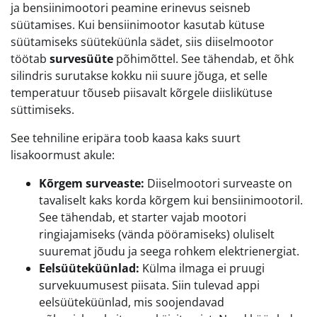
ja bensiinimootori peamine erinevus seisneb
süütamises. Kui bensiinimootor kasutab kütuse
süütamiseks süüteküünla sädet, siis diiselmootor
töötab
survesüüte
põhimõttel. See tähendab, et õhk
silindris surutakse kokku nii suure jõuga, et selle
temperatuur tõuseb piisavalt kõrgele diislikütuse
süttimiseks.
See tehniline eripära toob kaasa kaks suurt
lisakoormust akule:
Kõrgem surveaste:
Diiselmootori surveaste on
tavaliselt kaks korda kõrgem kui bensiinimootoril.
See tähendab, et starter vajab mootori
ringiajamiseks (vända pööramiseks) oluliselt
suuremat jõudu ja seega rohkem elektrienergiat.
Eelsüüteküünlad:
Külma ilmaga ei pruugi
survekuumusest piisata. Siin tulevad appi
eelsüüteküünlad, mis soojendavad