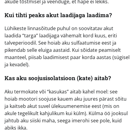
akude tõstmisel ja veenduge, et hape ei lekiks.
Kui tihti peaks akut laadijaga laadima?
Lühikeste linnasõitude puhul on soovitatav akut
laadida “targa” laadijaga vähemalt kord kuus, eriti
talveperioodil. See hoiab aku sulfaatumise eest ja
pikendab selle eluiga aastaid. Kui sõidate peamiselt
maanteel, piisab laadimisest paar korda aastas (sügisel
ja kevadel).
Kas aku soojusisolatsioon (kate) aitab?
Aku termokate või “kasukas” aitab kahel moel: see
hoiab mootori soojuse kauem aku juures pärast sõitu
ja kaitseb akut suvel ülekuumenemise eest (mis on
akule tegelikult kahjulikum kui külm). Külma öö jooksul
jahtub aku siiski maha, seega imerohi see pole, kuid
abiks ikka.