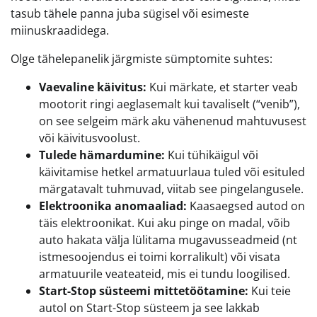
tasub tähele panna juba sügisel või esimeste
miinuskraadidega.
Olge tähelepanelik järgmiste sümptomite suhtes:
Vaevaline käivitus:
Kui märkate, et starter veab
mootorit ringi aeglasemalt kui tavaliselt (“venib”),
on see selgeim märk aku vähenenud mahtuvusest
või käivitusvoolust.
Tulede hämardumine:
Kui tühikäigul või
käivitamise hetkel armatuurlaua tuled või esituled
märgatavalt tuhmuvad, viitab see pingelangusele.
Elektroonika anomaaliad:
Kaasaegsed autod on
täis elektroonikat. Kui aku pinge on madal, võib
auto hakata välja lülitama mugavusseadmeid (nt
istmesoojendus ei toimi korralikult) või visata
armatuurile veateateid, mis ei tundu loogilised.
Start-Stop süsteemi mittetöötamine:
Kui teie
autol on Start-Stop süsteem ja see lakkab