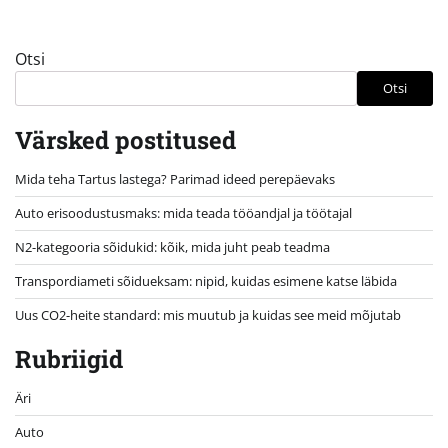
Otsi
Otsi
Värsked postitused
Mida teha Tartus lastega? Parimad ideed perepäevaks
Auto erisoodustusmaks: mida teada tööandjal ja töötajal
N2-kategooria sõidukid: kõik, mida juht peab teadma
Transpordiameti sõidueksam: nipid, kuidas esimene katse läbida
Uus CO2-heite standard: mis muutub ja kuidas see meid mõjutab
Rubriigid
Äri
Auto