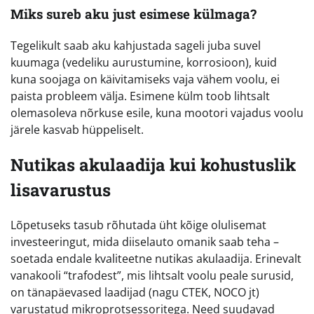
Miks sureb aku just esimese külmaga?
Tegelikult saab aku kahjustada sageli juba suvel
kuumaga (vedeliku aurustumine, korrosioon), kuid
kuna soojaga on käivitamiseks vaja vähem voolu, ei
paista probleem välja. Esimene külm toob lihtsalt
olemasoleva nõrkuse esile, kuna mootori vajadus voolu
järele kasvab hüppeliselt.
Nutikas akulaadija kui kohustuslik
lisavarustus
Lõpetuseks tasub rõhutada üht kõige olulisemat
investeeringut, mida diiselauto omanik saab teha –
soetada endale kvaliteetne nutikas akulaadija. Erinevalt
vanakooli “trafodest”, mis lihtsalt voolu peale surusid,
on tänapäevased laadijad (nagu CTEK, NOCO jt)
varustatud mikroprotsessoritega. Need suudavad