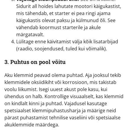
Sidurit all hoides lahutate mootori käigukastist,
mis tähendab, et starter ei pea ringi ajama
käigukastis olevat paksu ja külmunud õli. See
vähendab koormust starterile ja akule
märgatavalt.
Lülitage enne käivitamist välja kõik lisatarbijad
(raadio, soojendused, tuled kui võimalik).
3. Puhtus on pool võitu
Aku klemmid peavad olema puhtad. Aja jooksul tekib
klemmidele oksiidikiht või korrosioon, mis takistab
voolu liikumist. Isegi uuest akust pole kasu, kui
ühendus on halb. Kontrollige visuaalselt, kas klemmid
on kindlalt kinni ja puhtad. Vajadusel kasutage
spetsiaalset klemmipuhastusharja ja määrige neid
pärast puhastamist tehnilise vaseliini või spetsiaalse
akuklemmide määrdega.