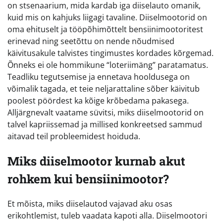
on stsenaarium, mida kardab iga diiselauto omanik,
kuid mis on kahjuks liigagi tavaline. Diiselmootorid on
oma ehituselt ja tööpõhimõttelt bensiinimootoritest
erinevad ning seetõttu on nende nõudmised
käivitusakule talvistes tingimustes kordades kõrgemad.
Õnneks ei ole hommikune “loteriimäng” paratamatus.
Teadliku tegutsemise ja ennetava hooldusega on
võimalik tagada, et teie neljarattaline sõber käivitub
poolest pöördest ka kõige krõbedama pakasega.
Alljärgnevalt vaatame süvitsi, miks diiselmootorid on
talvel kapriissemad ja millised konkreetsed sammud
aitavad teil probleemidest hoiduda.
Miks diiselmootor kurnab akut
rohkem kui bensiinimootor?
Et mõista, miks diiselautod vajavad aku osas
erikohtlemist, tuleb vaadata kapoti alla. Diiselmootori