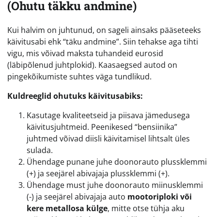
(Ohutu täkku andmine)
Kui halvim on juhtunud, on sageli ainsaks pääseteeks
käivitusabi ehk “täku andmine”. Siin tehakse aga tihti
vigu, mis võivad maksta tuhandeid eurosid
(läbipõlenud juhtplokid). Kaasaegsed autod on
pingekõikumiste suhtes väga tundlikud.
Kuldreeglid ohutuks käivitusabiks:
Kasutage kvaliteetseid ja piisava jämedusega
käivitusjuhtmeid. Peenikesed “bensiinika”
juhtmed võivad diisli käivitamisel lihtsalt üles
sulada.
Ühendage punane juhe doonorauto plussklemmi
(+) ja seejärel abivajaja plussklemmi (+).
Ühendage must juhe doonorauto miinusklemmi
(-) ja seejärel abivajaja auto
mootoriploki või
kere metallosa külge
, mitte otse tühja aku