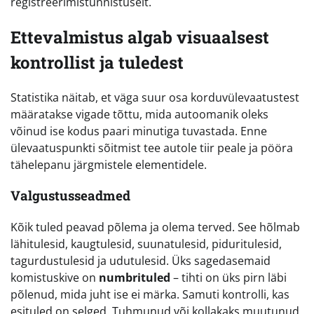
registreerimistunnistuselt.
Ettevalmistus algab visuaalsest
kontrollist ja tuledest
Statistika näitab, et väga suur osa korduvülevaatustest
määratakse vigade tõttu, mida autoomanik oleks
võinud ise kodus paari minutiga tuvastada. Enne
ülevaatuspunkti sõitmist tee autole tiir peale ja pööra
tähelepanu järgmistele elementidele.
Valgustusseadmed
Kõik tuled peavad põlema ja olema terved. See hõlmab
lähitulesid, kaugtulesid, suunatulesid, piduritulesid,
tagurdustulesid ja udutulesid. Üks sagedasemaid
komistuskive on
numbrituled
– tihti on üks pirn läbi
põlenud, mida juht ise ei märka. Samuti kontrolli, kas
esituled on selged. Tuhmunud või kollakaks muutunud