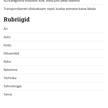
N2-kategooria sõidukid: kõik, mida juht peab teadma
Transpordiameti sõidueksam: nipid, kuidas esimene katse läbida
Rubriigid
Äri
Auto
Kodu
Nõuanded
Raha
Reisimine
Technika
Tehnoloogia
Tervis