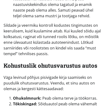
naastuviskekindlus olema tagatud ja enamik
naaste peab olema alles. Samuti peavad ühel
teljel olema sama mustri ja tootjaga rehvid.
Sildade ja veermiku kontroll kodustes tingimustes on
keerulisem, kuid kuulamine aitab. Kui kuuled sõidu ajal
kolksatusi, raginat või tunned roolis lõtku, on mõistlik
enne ülevaatust külastada autoteenindust. Lõtkud
sarniirides või rooliotstes on kindel viis saada “must
tempel” tehnilises passis.
Kohustuslik ohutusvarustus autos
Väga levinud põhjus pisivigade kirja saamiseks on
puudulik ohutusvarustus. Veendu, et sinu autos on
olemas ja kergesti kättesaadavad:
Ohukolmnurk:
Peab olema terve ja töökorras.
Tõkiskingad:
Sõiduautol peab olema vähemalt