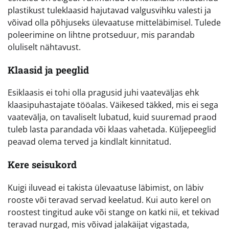
plastikust tuleklaasid hajutavad valgusvihku valesti ja
võivad olla põhjuseks ülevaatuse mitteläbimisel. Tulede
poleerimine on lihtne protseduur, mis parandab
oluliselt nähtavust.
Klaasid ja peeglid
Esiklaasis ei tohi olla pragusid juhi vaateväljas ehk
klaasipuhastajate tööalas. Väikesed täkked, mis ei sega
vaatevälja, on tavaliselt lubatud, kuid suuremad praod
tuleb lasta parandada või klaas vahetada. Küljepeeglid
peavad olema terved ja kindlalt kinnitatud.
Kere seisukord
Kuigi iluvead ei takista ülevaatuse läbimist, on läbiv
rooste või teravad servad keelatud. Kui auto kerel on
roostest tingitud auke või stange on katki nii, et tekivad
teravad nurgad, mis võivad jalakäijat vigastada,