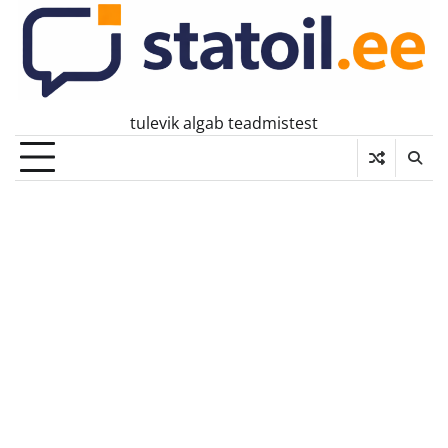
Skip
to
content
tulevik algab teadmistest