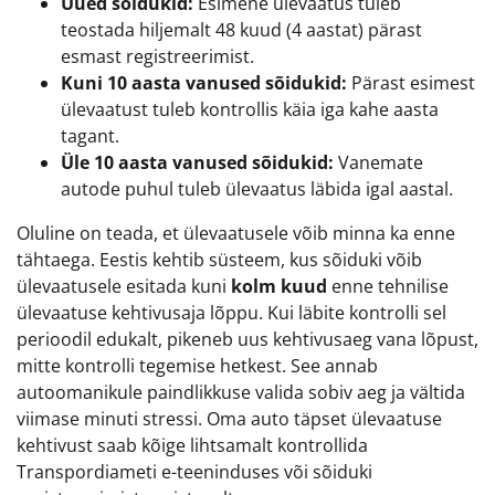
Uued sõidukid:
Esimene ülevaatus tuleb
teostada hiljemalt 48 kuud (4 aastat) pärast
esmast registreerimist.
Kuni 10 aasta vanused sõidukid:
Pärast esimest
ülevaatust tuleb kontrollis käia iga kahe aasta
tagant.
Üle 10 aasta vanused sõidukid:
Vanemate
autode puhul tuleb ülevaatus läbida igal aastal.
Oluline on teada, et ülevaatusele võib minna ka enne
tähtaega. Eestis kehtib süsteem, kus sõiduki võib
ülevaatusele esitada kuni
kolm kuud
enne tehnilise
ülevaatuse kehtivusaja lõppu. Kui läbite kontrolli sel
perioodil edukalt, pikeneb uus kehtivusaeg vana lõpust,
mitte kontrolli tegemise hetkest. See annab
autoomanikule paindlikkuse valida sobiv aeg ja vältida
viimase minuti stressi. Oma auto täpset ülevaatuse
kehtivust saab kõige lihtsamalt kontrollida
Transpordiameti e-teeninduses või sõiduki