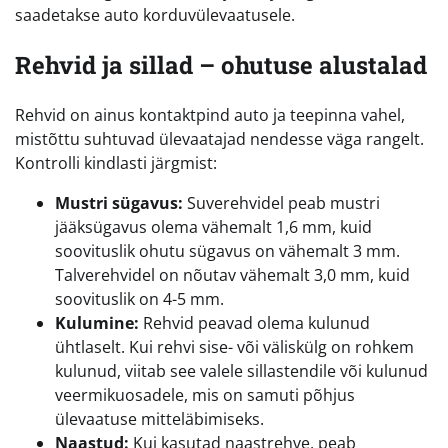
saadetakse auto korduvülevaatusele.
Rehvid ja sillad – ohutuse alustalad
Rehvid on ainus kontaktpind auto ja teepinna vahel,
mistõttu suhtuvad ülevaatajad nendesse väga rangelt.
Kontrolli kindlasti järgmist:
Mustri sügavus:
Suverehvidel peab mustri
jääksügavus olema vähemalt 1,6 mm, kuid
soovituslik ohutu sügavus on vähemalt 3 mm.
Talverehvidel on nõutav vähemalt 3,0 mm, kuid
soovituslik on 4-5 mm.
Kulumine:
Rehvid peavad olema kulunud
ühtlaselt. Kui rehvi sise- või väliskülg on rohkem
kulunud, viitab see valele sillastendile või kulunud
veermikuosadele, mis on samuti põhjus
ülevaatuse mitteläbimiseks.
Naastud:
Kui kasutad naastrehve, peab