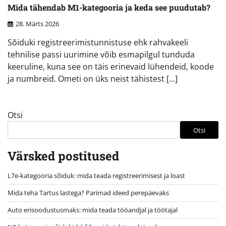
Mida tähendab M1-kategooria ja keda see puudutab?
28. Märts 2026
Sõiduki registreerimistunnistuse ehk rahvakeeli
tehnilise passi uurimine võib esmapilgul tunduda
keeruline, kuna see on täis erinevaid lühendeid, koode
ja numbreid. Ometi on üks neist tähistest […]
Otsi
Otsi
Värsked postitused
L7e-kategooria sõiduk: mida teada registreerimisest ja loast
Mida teha Tartus lastega? Parimad ideed perepäevaks
Auto erisoodustusmaks: mida teada tööandjal ja töötajal