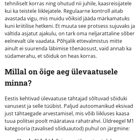
tehniliselt korras ning ohutud nii juhile, kaasreisijatele
kui ka teistele liiklejatele. Regulaarne kontroll aitab
avastada vigu, mis muidu võiksid jääda märkamatuks
kuni kriitilise hetkeni. Et muuta see protsess sujuvaks ja
vältida asjatut ajakulu, on tark oma neljarattaline sõber
eelnevalt üle vaadata. Põhjalik ettevalmistus mitte
ainult ei suurenda läbimise tõenäosust, vaid annab ka
südamerahu, et sõiduk on heas korras.
Millal on õige aeg ülevaatusele
minna?
Eestis kehtivad ülevaatuse tähtajad sõltuvad sõiduki
vanusest ja selle tüübist. Paljud autoomanikud eksivad
just tähtaegade arvestamisel, mis võib liikluses kaasa
tuua politsei poolt määratava rahatrahvi. Üldreegel M1
kategooria (tavalised sõiduautod) puhul on järgmine: