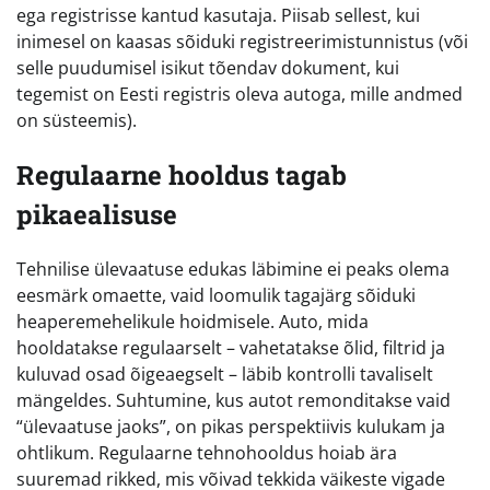
ega registrisse kantud kasutaja. Piisab sellest, kui
inimesel on kaasas sõiduki registreerimistunnistus (või
selle puudumisel isikut tõendav dokument, kui
tegemist on Eesti registris oleva autoga, mille andmed
on süsteemis).
Regulaarne hooldus tagab
pikaealisuse
Tehnilise ülevaatuse edukas läbimine ei peaks olema
eesmärk omaette, vaid loomulik tagajärg sõiduki
heaperemehelikule hoidmisele. Auto, mida
hooldatakse regulaarselt – vahetatakse õlid, filtrid ja
kuluvad osad õigeaegselt – läbib kontrolli tavaliselt
mängeldes. Suhtumine, kus autot remonditakse vaid
“ülevaatuse jaoks”, on pikas perspektiivis kulukam ja
ohtlikum. Regulaarne tehnohooldus hoiab ära
suuremad rikked, mis võivad tekkida väikeste vigade