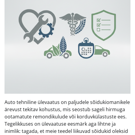
Auto tehniline ülevaatus on paljudele sõidukiomanikele
ärevust tekitav kohustus, mis seostub sageli hirmuga
ootamatute remondikulude või korduvkülastuste ees.
Tegelikkuses on ülevaatuse eesmärk aga lihtne ja
inimlik: tagada, et meie teedel liikuvad sõidukid oleksid