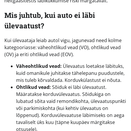
heitgaasitestis läbikukkumise riski märgatavalt.
Mis juhtub, kui auto ei läbi
ülevaatust?
Kui ülevaataja leiab autol vigu, jagunevad need kolme
kategooriasse: väheohtlikud vead (VO), ohtlikud vead
(OV) ja eriti ohtlikud vead (EOV).
Väheohtlikud vead:
Ülevaatus loetakse läbituks,
kuid omanikule juhitakse tähelepanu puudustele,
mis tuleb kõrvaldada. Korduvkülastust ei nõuta.
Ohtlikud vead:
Sõiduk ei läbi ülevaatust.
Määratakse korduvülevaatus. Sõidukiga on
lubatud sõita vaid remondikohta, ülevaatuspunkti
või parkimiskohta (kui kehtiv ülevaatus on
lõppenud). Korduvülevaatuse läbimiseks on aega
tavaliselt üks kuu (täpne kuupäev märgitakse
otsusele).