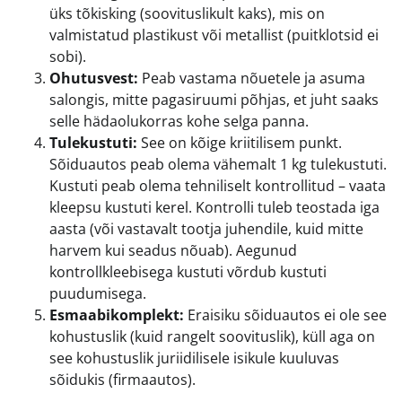
üks tõkisking (soovituslikult kaks), mis on
valmistatud plastikust või metallist (puitklotsid ei
sobi).
Ohutusvest:
Peab vastama nõuetele ja asuma
salongis, mitte pagasiruumi põhjas, et juht saaks
selle hädaolukorras kohe selga panna.
Tulekustuti:
See on kõige kriitilisem punkt.
Sõiduautos peab olema vähemalt 1 kg tulekustuti.
Kustuti peab olema tehniliselt kontrollitud – vaata
kleepsu kustuti kerel. Kontrolli tuleb teostada iga
aasta (või vastavalt tootja juhendile, kuid mitte
harvem kui seadus nõuab). Aegunud
kontrollkleebisega kustuti võrdub kustuti
puudumisega.
Esmaabikomplekt:
Eraisiku sõiduautos ei ole see
kohustuslik (kuid rangelt soovituslik), küll aga on
see kohustuslik juriidilisele isikule kuuluvas
sõidukis (firmaautos).