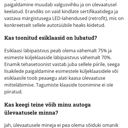
paigaldamine muudab valgusvihku ja on ülevaatusel
keelatud. Erandiks on vaid kindlate sertifikaatidega ja
vastava märgistusega LED-lahendused (retrofit), mis on
konkreetselt sellele autotüübile heaks kiidetud.
Kas toonitud esiklaasid on lubatud?
Esiklaasi läbipaistvus peab olema vähemalt 75% ja
esimeste küljeklaaside läbipaistvus vähemalt 70%.
Enamik tehasetoonist vastab juba sellele piirile, seega
lisakilede paigaldamine esimestele küljeklaasidele või
esiklaasile toob peaaegu alati kaasa ülevaatuse
mitteläbimise. Tagumiste klaaside toonimine ei ole
piiratud.
Kas keegi teine võib minu autoga
ülevaatusele minna?
Jah, ülevaatusele mineja ei pea olema sõiduki omanik