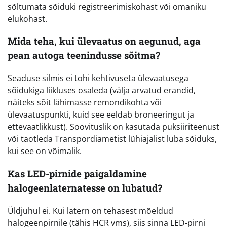
sõltumata sõiduki registreerimiskohast või omaniku
elukohast.
Mida teha, kui ülevaatus on aegunud, aga
pean autoga teenindusse sõitma?
Seaduse silmis ei tohi kehtivuseta ülevaatusega
sõidukiga liikluses osaleda (välja arvatud erandid,
näiteks sõit lähimasse remondikohta või
ülevaatuspunkti, kuid see eeldab broneeringut ja
ettevaatlikkust). Soovituslik on kasutada puksiiriteenust
või taotleda Transpordiametist lühiajalist luba sõiduks,
kui see on võimalik.
Kas LED-pirnide paigaldamine
halogeenlaternatesse on lubatud?
Üldjuhul ei. Kui latern on tehasest mõeldud
halogeenpirnile (tähis HCR vms), siis sinna LED-pirni