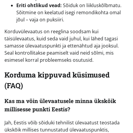
Eriti ohtlikud vead:
Sõiduk on liikluskõlbmatu.
Sõitmine on keelatud isegi remondikohta omal
jõul – vaja on puksiiri.
Korduvülevaatus on reeglina soodsam kui
täisülevaatus, kuid seda vaid juhul, kui lähed tagasi
samasse ülevaatuspunkti ja ettenähtud aja jooksul.
Seal kontrollitakse peamiselt vaid neid sõlmi, mis
esimesel korral probleemseks osutusid.
Korduma kippuvad küsimused
(FAQ)
Kas ma võin ülevaatusele minna ükskõik
millisesse punkti Eestis?
Jah, Eestis võib sõiduki tehnilist ülevaatust teostada
ükskõik millises tunnustatud ülevaatuspunktis,