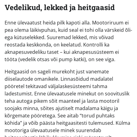
Vedelikud, lekked ja heitgaasid
Enne ülevaatust heida pilk kapoti alla. Mootoriruum ei
pea olema läikivpuhas, kuid seal ei tohi olla värskeid õli-
ega kütuselekked. Suuremad lekked, mis võivad
reostada keskkonda, on keelatud. Kontrolli ka
aknapesuvedeliku taset – kui aknapesusüsteem ei
tööta (vedelik otsas või pump katki), on see viga.
Heitgaasid on sageli murekoht just vanemate
diiselautode omanikele. Linnasõidud madalatel
pööretel tekitavad väljalaskesüsteemi tahma
ladestumist. Enne ülevaatusele minekut on soovituslik
teha autoga pikem sõit maanteel ja lasta mootoril
soojaks minna, sõites ajutiselt madalama käigu ja
kõrgemate pööretega. See aitab “torud puhtaks
köhida” ja võib päästa heitgaasitesti tulemused. Külma
mootoriga ülevaatusele minek suurendab