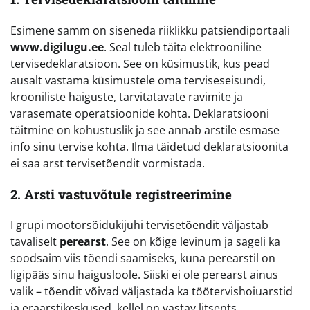
Esimene samm on siseneda riiklikku patsiendiportaali
www.digilugu.ee
. Seal tuleb täita elektrooniline
tervisedeklaratsioon. See on küsimustik, kus pead
ausalt vastama küsimustele oma terviseseisundi,
krooniliste haiguste, tarvitatavate ravimite ja
varasemate operatsioonide kohta. Deklaratsiooni
täitmine on kohustuslik ja see annab arstile esmase
info sinu tervise kohta. Ilma täidetud deklaratsioonita
ei saa arst tervisetõendit vormistada.
2. Arsti vastuvõtule registreerimine
I grupi mootorsõidukijuhi tervisetõendit väljastab
tavaliselt
perearst
. See on kõige levinum ja sageli ka
soodsaim viis tõendi saamiseks, kuna perearstil on
ligipääs sinu haigusloole. Siiski ei ole perearst ainus
valik – tõendit võivad väljastada ka töötervishoiuarstid
ja eraarstikeskused, kellel on vastav litsents.