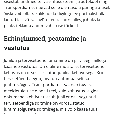
sisestab andmed terviseinfosüsteemi ja autokool ning
Transpordiamet näevad selle olemasolu päringu alusel.
Siiski võib olla kasulik hoida digilugu.ee portaalist alla
laetud faili või väljavõtet enda jaoks alles, juhuks kui
peaks tekkima andmevahetuse tõrkeid.
Eritingimused, peatamine ja
vastutus
Juhiloa ja tervisetõendi omamine on privileeg, millega
kaasneb vastutus. On oluline mõista, et tervisetõendi
kehtivus on otseselt seotud juhiloa kehtivusega. Kui
tervisetõend aegub, peatub automaatselt ka
juhtimisõigus. Transpordiamet saadab tavaliselt
meeldetuletuse e-posti teel, kuid kohustus jälgida
dokumendi kehtivust lasub juhil endal. Aegunud
tervisetõendiga sõitmine on võrdsustatud
juhtimisõiguseta sõitmisega, mis võib kaasa tuua