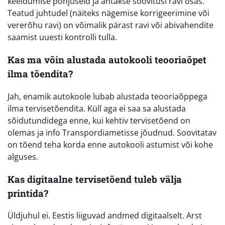
keeldumise põhjuseid ja antakse soovitusi ravi osas.
Teatud juhtudel (näiteks nägemise korrigeerimine või
vererõhu ravi) on võimalik pärast ravi või abivahendite
saamist uuesti kontrolli tulla.
Kas ma võin alustada autokooli teooriaõpet
ilma tõendita?
Jah, enamik autokoole lubab alustada teooriaõppega
ilma tervisetõendita. Küll aga ei saa sa alustada
sõidutundidega enne, kui kehtiv tervisetõend on
olemas ja info Transpordiametisse jõudnud. Soovitatav
on tõend teha korda enne autokooli astumist või kohe
alguses.
Kas digitaalne tervisetõend tuleb välja
printida?
Üldjuhul ei. Eestis liiguvad andmed digitaalselt. Arst