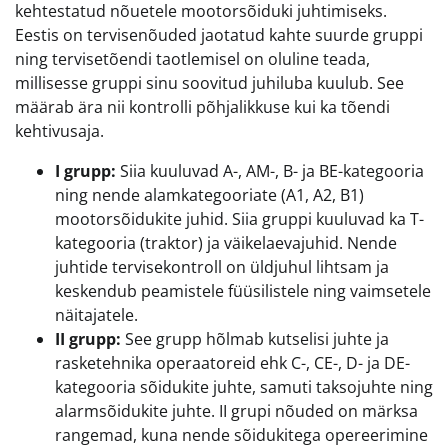
kehtestatud nõuetele mootorsõiduki juhtimiseks.
Eestis on tervisenõuded jaotatud kahte suurde gruppi
ning tervisetõendi taotlemisel on oluline teada,
millisesse gruppi sinu soovitud juhiluba kuulub. See
määrab ära nii kontrolli põhjalikkuse kui ka tõendi
kehtivusaja.
I grupp:
Siia kuuluvad A-, AM-, B- ja BE-kategooria
ning nende alamkategooriate (A1, A2, B1)
mootorsõidukite juhid. Siia gruppi kuuluvad ka T-
kategooria (traktor) ja väikelaevajuhid. Nende
juhtide tervisekontroll on üldjuhul lihtsam ja
keskendub peamistele füüsilistele ning vaimsetele
näitajatele.
II grupp:
See grupp hõlmab kutselisi juhte ja
rasketehnika operaatoreid ehk C-, CE-, D- ja DE-
kategooria sõidukite juhte, samuti taksojuhte ning
alarmsõidukite juhte. II grupi nõuded on märksa
rangemad, kuna nende sõidukitega opereerimine