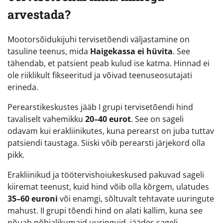
arvestada?
Mootorsõidukijuhi tervisetõendi väljastamine on
tasuline teenus, mida
Haigekassa ei hüvita
. See
tähendab, et patsient peab kulud ise katma. Hinnad ei
ole riiklikult fikseeritud ja võivad teenuseosutajati
erineda.
Perearstikeskustes jääb I grupi tervisetõendi hind
tavaliselt vahemikku
20–40 eurot
. See on sageli
odavam kui erakliinikutes, kuna perearst on juba tuttav
patsiendi taustaga. Siiski võib perearsti järjekord olla
pikk.
Erakliinikud ja töötervishoiukeskused pakuvad sageli
kiiremat teenust, kuid hind võib olla kõrgem, ulatudes
35–60 euroni
või enamgi, sõltuvalt tehtavate uuringute
mahust. II grupi tõendi hind on alati kallim, kuna see
nõuab põhjalikumaid uuringuid, jäädes sageli