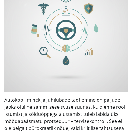
Autokooli minek ja juhilubade taotlemine on paljude
jaoks oluline samm iseseisvuse suunas, kuid enne rooli
istumist ja sõiduõppega alustamist tuleb läbida üks
möödapääsmatu protseduur – tervisekontroll. See ei
ole pelgalt bürokraatlik nõue, vaid kriitilise tähtsusega