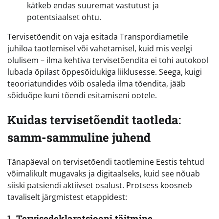
kätkeb endas suuremat vastutust ja
potentsiaalset ohtu.
Tervisetõendit on vaja esitada Transpordiametile
juhiloa taotlemisel või vahetamisel, kuid mis veelgi
olulisem – ilma kehtiva tervisetõendita ei tohi autokool
lubada õpilast õppesõidukiga liiklusesse. Seega, kuigi
teooriatundides võib osaleda ilma tõendita, jääb
sõiduõpe kuni tõendi esitamiseni ootele.
Kuidas tervisetõendit taotleda:
samm-sammuline juhend
Tänapäeval on tervisetõendi taotlemine Eestis tehtud
võimalikult mugavaks ja digitaalseks, kuid see nõuab
siiski patsiendi aktiivset osalust. Protsess koosneb
tavaliselt järgmistest etappidest:
1. Tervisedeklaratsiooni täitmine