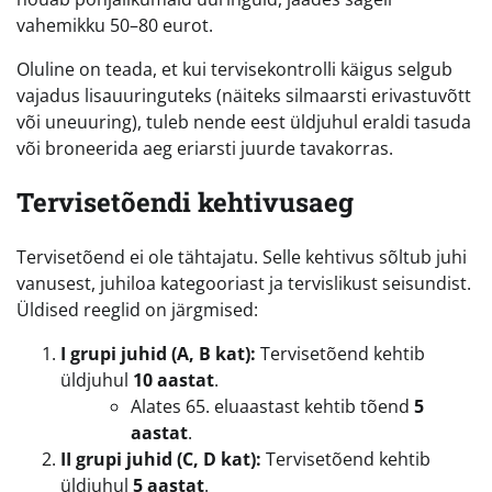
vahemikku 50–80 eurot.
Oluline on teada, et kui tervisekontrolli käigus selgub
vajadus lisauuringuteks (näiteks silmaarsti erivastuvõtt
või uneuuring), tuleb nende eest üldjuhul eraldi tasuda
või broneerida aeg eriarsti juurde tavakorras.
Tervisetõendi kehtivusaeg
Tervisetõend ei ole tähtajatu. Selle kehtivus sõltub juhi
vanusest, juhiloa kategooriast ja tervislikust seisundist.
Üldised reeglid on järgmised:
I grupi juhid (A, B kat):
Tervisetõend kehtib
üldjuhul
10 aastat
.
Alates 65. eluaastast kehtib tõend
5
aastat
.
II grupi juhid (C, D kat):
Tervisetõend kehtib
üldjuhul
5 aastat
.