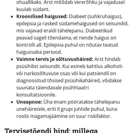
ohuallikaks. Arst mõõdab vererõhku ja vajadusel
kuulab südant.
Kroonilised haigused:
Diabeet (suhkruhaigus),
epilepsia ja rasked südamehaigused on seisundid,
mis vajavad eraldi tähelepanu. Diabeetikud
peavad sageli tõendama, et nende haigus on
kontrolli all. Epilepsia puhul on nõutav teatud
haigusvaba periood.
Vaimne tervis ja sõltuvushäired:
Arst hindab
psüühilist seisundit. Kui esineb kahtlus alkoholi-
või narkosõltuvuse osas või kui patsiendil on
diagnoositud tõsised psüühikahäired, võidakse
suunata täiendavale psühhiaatri
konsultatsioonile.
Uneapnoe:
Üha enam pööratakse tähelepanu
unehäiretele, eriti II grupi juhtide puhul, kuna
roolis magamajäämine on suur riskifaktor.
Tervisetõendi hind: millega