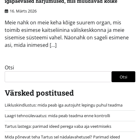
igapäevased harjumused, mis muudavad kõike
16. Märts 2026
Meie nahk on meie keha kõige suurem organ, mis
toimib esimese kaitseliinina väliskeskkonna ja meie
sisemise süsteemi vahel. Näonahk on sageli esimene
asi, mida inimesed […]
Otsi
Otsi
Värsked postitused
Liikluskindlustus: mida peab iga autojuht lepingu puhul teadma
Laagri tehnoülevaatus: mida peab teadma enne kontrolli
Tartus lastega: parimad ideed perega vaba aja veetmiseks
Mida põnevat teha Tartus sel nädalavahetusel? Parimad ideed