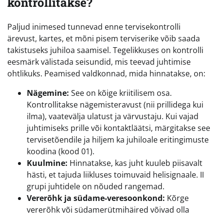
kontrollitakse?
Paljud inimesed tunnevad enne tervisekontrolli
ärevust, kartes, et mõni pisem terviserike võib saada
takistuseks juhiloa saamisel. Tegelikkuses on kontrolli
eesmärk välistada seisundid, mis teevad juhtimise
ohtlikuks. Peamised valdkonnad, mida hinnatakse, on:
Nägemine:
See on kõige kriitilisem osa.
Kontrollitakse nägemisteravust (nii prillidega kui
ilma), vaatevälja ulatust ja värvustaju. Kui vajad
juhtimiseks prille või kontaktläätsi, märgitakse see
tervisetõendile ja hiljem ka juhiloale eritingimuste
koodina (kood 01).
Kuulmine:
Hinnatakse, kas juht kuuleb piisavalt
hästi, et tajuda liikluses toimuvaid helisignaale. II
grupi juhtidele on nõuded rangemad.
Vererõhk ja südame-veresoonkond:
Kõrge
vererõhk või südamerütmihäired võivad olla