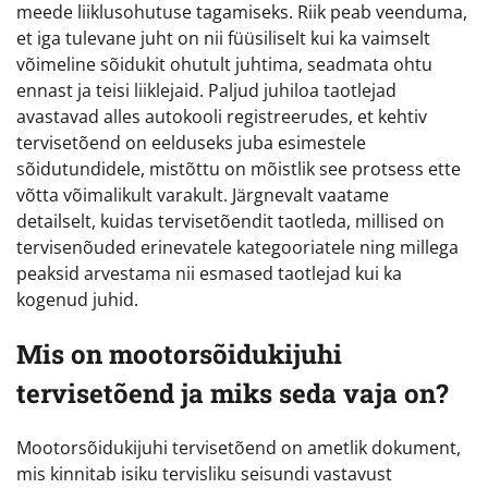
meede liiklusohutuse tagamiseks. Riik peab veenduma,
et iga tulevane juht on nii füüsiliselt kui ka vaimselt
võimeline sõidukit ohutult juhtima, seadmata ohtu
ennast ja teisi liiklejaid. Paljud juhiloa taotlejad
avastavad alles autokooli registreerudes, et kehtiv
tervisetõend on eelduseks juba esimestele
sõidutundidele, mistõttu on mõistlik see protsess ette
võtta võimalikult varakult. Järgnevalt vaatame
detailselt, kuidas tervisetõendit taotleda, millised on
tervisenõuded erinevatele kategooriatele ning millega
peaksid arvestama nii esmased taotlejad kui ka
kogenud juhid.
Mis on mootorsõidukijuhi
tervisetõend ja miks seda vaja on?
Mootorsõidukijuhi tervisetõend on ametlik dokument,
mis kinnitab isiku tervisliku seisundi vastavust