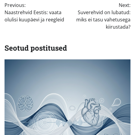
Previous:
Next:
Naastrehvid Eestis: vaata
Suverehvid on lubatud:
olulisi kuupäevi ja reegleid
miks ei tasu vahetusega
kiirustada?
Seotud postitused