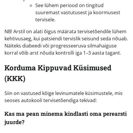
See lühem periood on tingitud
suuremast vastutusest ja koormusest
tervisele.
NB! Arstil on alati õigus määrata tervisetõendile lühem
kehtivusaeg, kui patsiendi tervislik seisund seda nõuab.
Näiteks diabeedi või progresseeruva silmahaiguse
korral võib arst nõuda kontrolli iga 1–3 aasta tagant.
Korduma Kippuvad Küsimused
(KKK)
Siin on vastused kõige levinumatele küsimustele, mis
seoses autokooli tervisetõendiga tekivad:
Kas ma pean minema kindlasti oma perearsti
juurde?