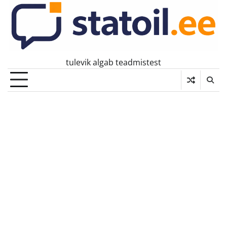
Skip
to
content
tulevik algab teadmistest