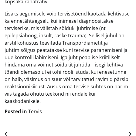
kopsaka rahatrahvi.
Lisaks aegumisele võib tervisetõend kaotada kehtivuse
ka ennetähtaegselt, kui inimesel diagnoositakse
terviserike, mis välistab sõiduki juhtimise (nt
epilepsiahoog, insult, raske trauma). Sellisel juhul on
arstil kohustus teavitada Transpordiametit ja
juhtimisõigus peatatakse kuni tervise paranemiseni ja
uue kontrolli läbimiseni. Iga juht peab ise kriitiliselt
hindama oma võimet sõidukit juhtida – isegi kehtiva
tõendi olemasolul ei tohi rooli istuda, kui enesetunne
on halb, väsimus on suur või tarvitatud ravimid pärsib
reaktsioonikiirust. Ausus oma tervise suhtes on parim
viis tagada ohutu teekond nii endale kui
kaaskodanikele.
Posted in
Tervis
Navigeerimine