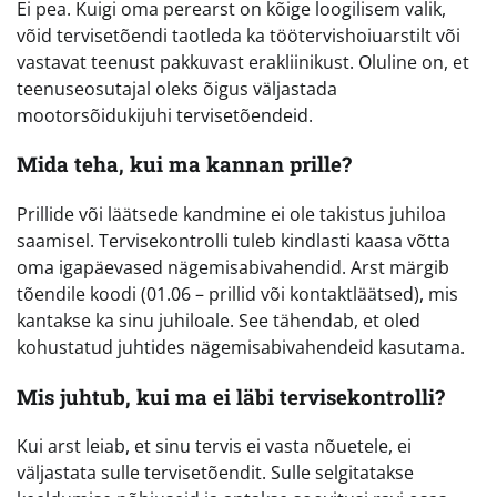
Ei pea. Kuigi oma perearst on kõige loogilisem valik,
võid tervisetõendi taotleda ka töötervishoiuarstilt või
vastavat teenust pakkuvast erakliinikust. Oluline on, et
teenuseosutajal oleks õigus väljastada
mootorsõidukijuhi tervisetõendeid.
Mida teha, kui ma kannan prille?
Prillide või läätsede kandmine ei ole takistus juhiloa
saamisel. Tervisekontrolli tuleb kindlasti kaasa võtta
oma igapäevased nägemisabivahendid. Arst märgib
tõendile koodi (01.06 – prillid või kontaktläätsed), mis
kantakse ka sinu juhiloale. See tähendab, et oled
kohustatud juhtides nägemisabivahendeid kasutama.
Mis juhtub, kui ma ei läbi tervisekontrolli?
Kui arst leiab, et sinu tervis ei vasta nõuetele, ei
väljastata sulle tervisetõendit. Sulle selgitatakse