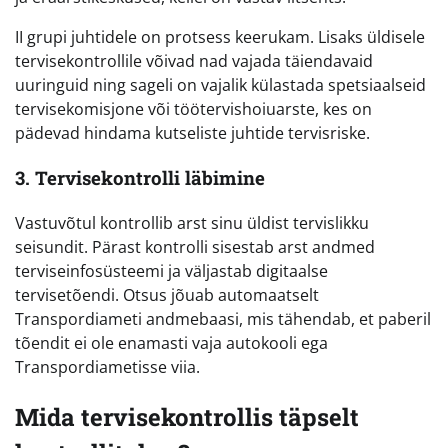
II grupi juhtidele on protsess keerukam. Lisaks üldisele
tervisekontrollile võivad nad vajada täiendavaid
uuringuid ning sageli on vajalik külastada spetsiaalseid
tervisekomisjone või töötervishoiuarste, kes on
pädevad hindama kutseliste juhtide tervisriske.
3. Tervisekontrolli läbimine
Vastuvõtul kontrollib arst sinu üldist tervislikku
seisundit. Pärast kontrolli sisestab arst andmed
terviseinfosüsteemi ja väljastab digitaalse
tervisetõendi. Otsus jõuab automaatselt
Transpordiameti andmebaasi, mis tähendab, et paberil
tõendit ei ole enamasti vaja autokooli ega
Transpordiametisse viia.
Mida tervisekontrollis täpselt