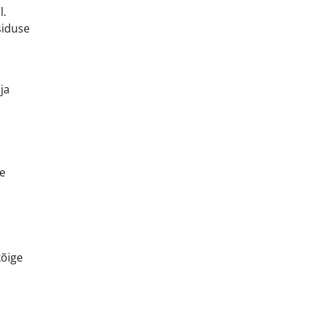
l.
siduse
ja
e
kõige