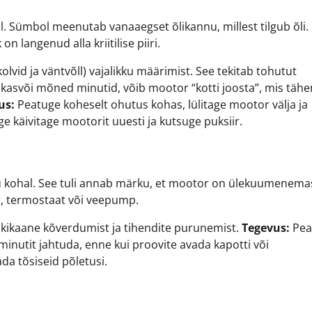
ual. Sümbol meenutab vanaaegset õlikannu, millest tilgub õli.
n langenud alla kriitilise piiri.
olvid ja väntvõll) vajalikku määrimist. See tekitab tohutut
a kasvõi mõned minutid, võib mootor “kotti joosta”, mis täh
us:
Peatuge koheselt ohutus kohas, lülitage mootor välja ja
rge käivitage mootorit uuesti ja kutsuge puksiir.
ku kohal. See tuli annab märku, et mootor on ülekuumenema
or, termostaat või veepump.
ikaane kõverdumist ja tihendite purunemist.
Tegevus:
Pea
minutit jahtuda, enne kui proovite avada kapotti või
da tõsiseid põletusi.