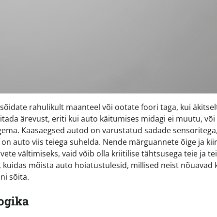
idate rahulikult maanteel või ootate foori taga, kui äkitsel
ada ärevust, eriti kui auto käitumises midagi ei muutu, või
tegema. Kaasaegsed autod on varustatud sadade sensoritega
d on auto viis teiega suhelda. Nende märguannete õige ja kii
e vältimiseks, vaid võib olla kriitilise tähtsusega teie ja te
si, kuidas mõista auto hoiatustulesid, millised neist nõuavad
ni sõita.
ogika