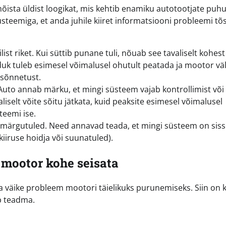
ista üldist loogikat, mis kehtib enamiku autotootjate puhu
steemiga, et anda juhile kiiret informatsiooni probleemi tõ
list riket. Kui süttib punane tuli, nõuab see tavaliselt kohest
uk tuleb esimesel võimalusel ohutult peatada ja mootor väl
lusõnnetust.
uto annab märku, et mingi süsteem vajab kontrollimist või
liselt võite sõitu jätkata, kuid peaksite esimesel võimalusel
teemi ise.
märgutuled. Need annavad teada, et mingi süsteem on siss
ikiiruse hoidja või suunatuled).
b mootor kohe seisata
a väike probleem mootori täielikuks purunemiseks. Siin on 
b teadma.