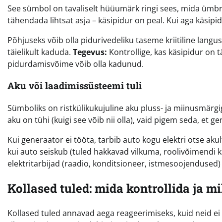
See sümbol on tavaliselt hüüumärk ringi sees, mida ümbrit
tähendada lihtsat asja – käsipidur on peal. Kui aga käsipi
Põhjuseks võib olla pidurivedeliku taseme kriitiline langu
täielikult kaduda.
Tegevus:
Kontrollige, kas käsipidur on tä
pidurdamisvõime võib olla kadunud.
Aku või laadimissüsteemi tuli
Sümboliks on ristkülikukujuline aku pluss- ja miinusmärgig
aku on tühi (kuigi see võib nii olla), vaid pigem seda, et g
Kui generaator ei tööta, tarbib auto kogu elektri otse akul
kui auto seiskub (tuled hakkavad vilkuma, roolivõimendi 
elektritarbijad (raadio, konditsioneer, istmesoojendused)
Kollased tuled: mida kontrollida ja m
Kollased tuled annavad aega reageerimiseks, kuid neid ei 