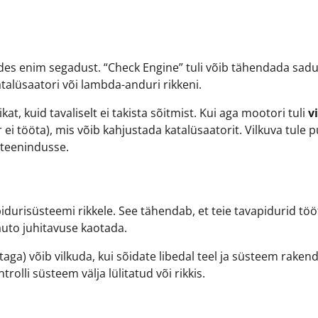
tides enim segadust. “Check Engine” tuli võib tähendada sad
atalüsaatori või lambda-anduri rikkeni.
kat, kuid tavaliselt ei takista sõitmist. Kui aga mootori tuli
v
 ei tööta), mis võib kahjustada katalüsaatorit. Vilkuva tule 
teenindusse.
 pidurisüsteemi rikkele. See tähendab, et teie tavapidurid tö
auto juhitavuse kaotada.
d taga) võib vilkuda, kui sõidate libedal teel ja süsteem raken
rolli süsteem välja lülitatud või rikkis.