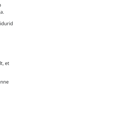
b
a.
pidurid
t, et
 enne