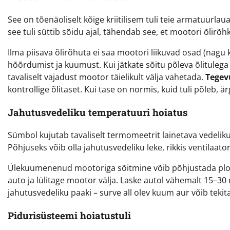
See on tõenäoliselt kõige kriitilisem tuli teie armatuurla
see tuli süttib sõidu ajal, tähendab see, et mootori õlirõhk o
Ilma piisava õlirõhuta ei saa mootori liikuvad osad (nagu k
hõõrdumist ja kuumust. Kui jätkate sõitu põleva õlituleg
tavaliselt vajadust mootor täielikult välja vahetada.
Tegev
kontrollige õlitaset. Kui tase on normis, kuid tuli põleb, ä
Jahutusvedeliku temperatuuri hoiatus
Sümbol kujutab tavaliselt termomeetrit lainetava vedeli
Põhjuseks võib olla jahutusvedeliku leke, rikkis ventilaat
Ülekuumenenud mootoriga sõitmine võib põhjustada plok
auto ja lülitage mootor välja. Laske autol vähemalt 15–30 
jahutusvedeliku paaki – surve all olev kuum aur võib tekita
Pidurisüsteemi hoiatustuli