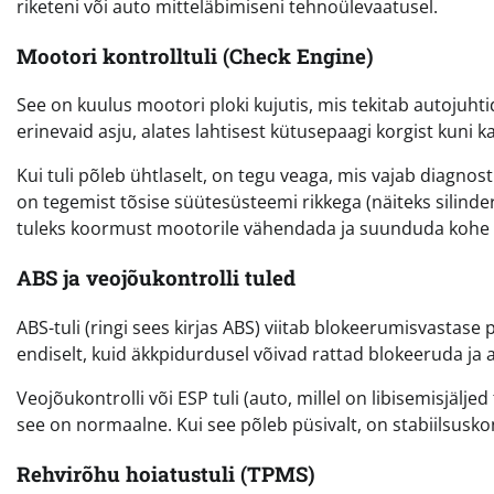
riketeni või auto mitteläbimiseni tehnoülevaatusel.
Mootori kontrolltuli (Check Engine)
See on kuulus mootori ploki kujutis, mis tekitab autojuh
erinevaid asju, alates lahtisest kütusepaagi korgist kuni k
Kui tuli põleb ühtlaselt, on tegu veaga, mis vajab diagnosti
on tegemist tõsise süütesüsteemi rikkega (näiteks silinder
tuleks koormust mootorile vähendada ja suunduda kohe 
ABS ja veojõukontrolli tuled
ABS-tuli (ringi sees kirjas ABS) viitab blokeerumisvastase
endiselt, kuid äkkpidurdusel võivad rattad blokeeruda ja 
Veojõukontrolli või ESP tuli (auto, millel on libisemisjälje
see on normaalne. Kui see põleb püsivalt, on stabiilsuskont
Rehvirõhu hoiatustuli (TPMS)