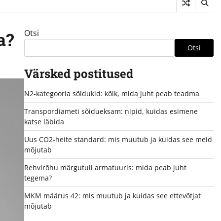
Otsi
a?
Otsi
Värsked postitused
N2-kategooria sõidukid: kõik, mida juht peab teadma
Transpordiameti sõidueksam: nipid, kuidas esimene
katse läbida
Uus CO2-heite standard: mis muutub ja kuidas see meid
mõjutab
Rehvirõhu märgutuli armatuuris: mida peab juht
tegema?
MKM määrus 42: mis muutub ja kuidas see ettevõtjat
mõjutab