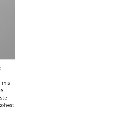
t
, mis
re
iste
 kohest