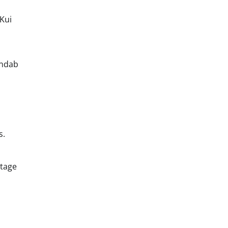
 Kui
endab
s.
tage