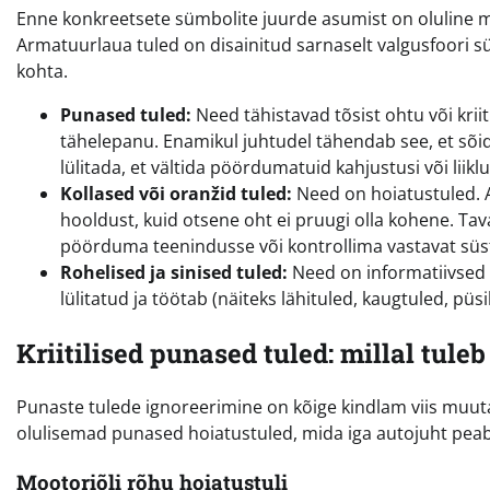
Enne konkreetsete sümbolite juurde asumist on oluline mõ
Armatuurlaua tuled on disainitud sarnaselt valgusfoori sü
kohta.
Punased tuled:
Need tähistavad tõsist ohtu või kriiti
tähelepanu. Enamikul juhtudel tähendab see, et sõid
lülitada, et vältida pöördumatuid kahjustusi või liik
Kollased või oranžid tuled:
Need on hoiatustuled. A
hooldust, kuid otsene oht ei pruugi olla kohene. Tava
pöörduma teenindusse või kontrollima vastavat süs
Rohelised ja sinised tuled:
Need on informatiivsed 
lülitatud ja töötab (näiteks lähituled, kaugtuled, püs
Kriitilised punased tuled: millal tule
Punaste tulede ignoreerimine on kõige kindlam viis muut
olulisemad punased hoiatustuled, mida iga autojuht pea
Mootoriõli rõhu hoiatustuli