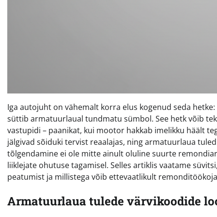
Iga autojuht on vähemalt korra elus kogenud seda hetke: sõ
süttib armatuurlaual tundmatu sümbol. See hetk võib tekit
vastupidi – paanikat, kui mootor hakkab imelikku häält 
jälgivad sõiduki tervist reaalajas, ning armatuurlaua tule
tõlgendamine ei ole mitte ainult oluline suurte remondiarvet
liiklejate ohutuse tagamisel. Selles artiklis vaatame süvit
peatumist ja millistega võib ettevaatlikult remonditöökoja
Armatuurlaua tulede värvikoodide lo