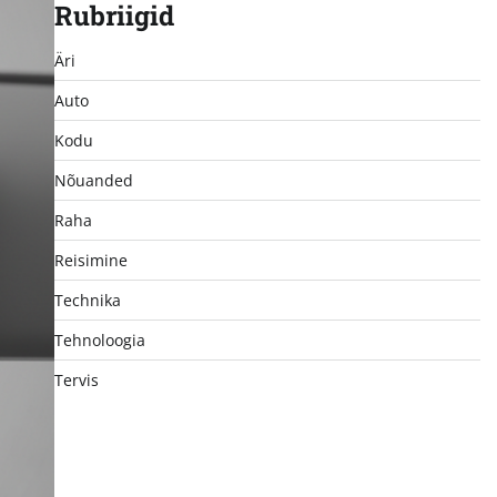
Rubriigid
Äri
Auto
Kodu
Nõuanded
Raha
Reisimine
Technika
Tehnoloogia
Tervis