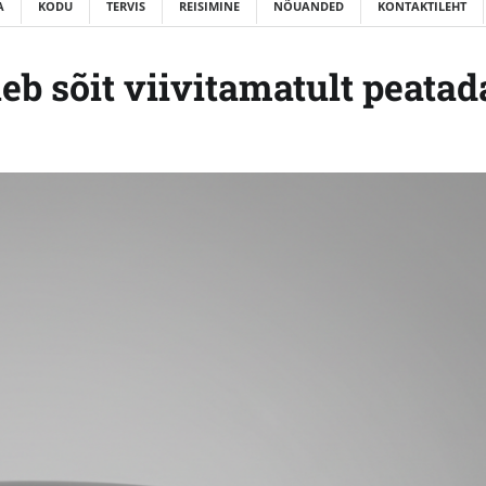
A
KODU
TERVIS
REISIMINE
NÕUANDED
KONTAKTILEHT
eb sõit viivitamatult peatad