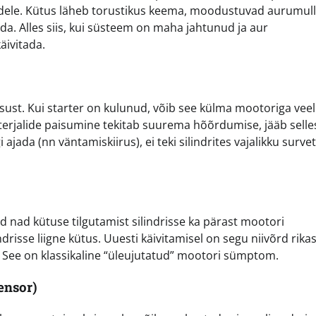
dele. Kütus läheb torustikus keema, moodustuvad aurumulli
da. Alles siis, kui süsteem on maha jahtunud ja aur
äivitada.
ust. Kui starter on kulunud, võib see külma mootoriga veel
materjalide paisumine tekitab suurema hõõrdumise, jääb selle
 ajada (nn väntamiskiirus), ei teki silindrites vajalikku survet
ad nad kütuse tilgutamist silindrisse ka pärast mootori
drisse liigne kütus. Uuesti käivitamisel on segu niivõrd rikas
 See on klassikaline “üleujutatud” mootori sümptom.
ensor)