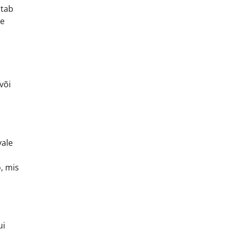
stab
le
või
vale
o, mis
ui