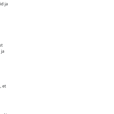
d ja
st
 ja
, et