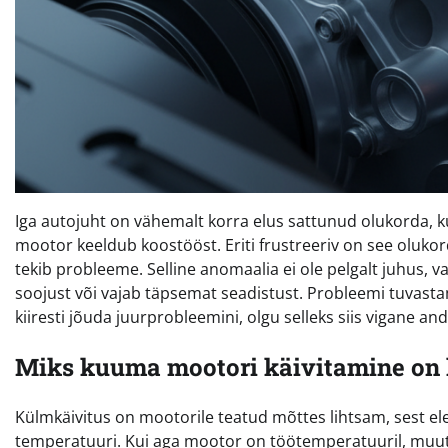
Iga autojuht on vähemalt korra elus sattunud olukorda, ku
mootor keeldub koostööst. Eriti frustreeriv on see olukord
tekib probleeme. Selline anomaalia ei ole pelgalt juhus, v
soojust või vajab täpsemat seadistust. Probleemi tuvast
kiiresti jõuda juurprobleemini, olgu selleks siis vigane an
Miks kuuma mootori käivitamine on 
Külmkäivitus on mootorile teatud mõttes lihtsam, sest e
temperatuuri. Kui aga mootor on töötemperatuuril, muutu