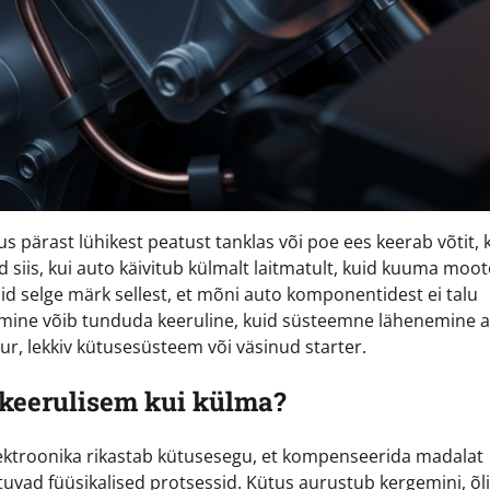
s pärast lühikest peatust tanklas või poe ees keerab võtit, 
 siis, kui auto käivitub külmalt laitmatult, kuid kuuma moot
aid selge märk sellest, et mõni auto komponentidest ei talu
amine võib tunduda keeruline, kuid süsteemne lähenemine a
dur, lekkiv kütusesüsteem või väsinud starter.
keerulisem kui külma?
lektroonika rikastab kütusesegu, et kompenseerida madalat
vad füüsikalised protsessid. Kütus aurustub kergemini, õli