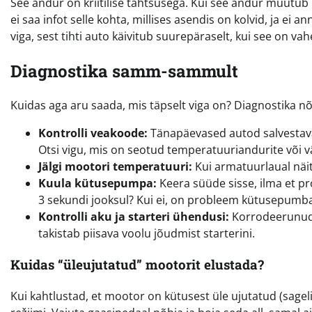
See andur on kriitilise tähtsusega. Kui see andur muutub
ei saa infot selle kohta, millises asendis on kolvid, ja e
viga, sest tihti auto käivitub suurepäraselt, kui see on va
Diagnostika samm-sammult
Kuidas aga aru saada, mis täpselt viga on? Diagnostika nõu
Kontrolli veakoode:
Tänapäevased autod salvestava
Otsi vigu, mis on seotud temperatuuriandurite või vä
Jälgi mootori temperatuuri:
Kui armatuurlaual näita
Kuula kütusepumpa:
Keera süüde sisse, ilma et pr
3 sekundi jooksul? Kui ei, on probleem kütusepumbas
Kontrolli aku ja starteri ühendusi:
Korrodeerunud 
takistab piisava voolu jõudmist starterini.
Kuidas “üleujutatud” mootorit elustada?
Kui kahtlustad, et mootor on kütusest üle ujutatud (sagel