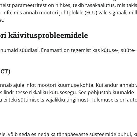
eist parameetritest on nihkes, tekib tasakaalutus, mis taki
info, mis annab mootori juhtplokile (ECU) vale signaali, mil
st.
i käivitusprobleemidele
numaid süüdlasi. Enamasti on tegemist kas kütuse-, süüte- 
ECT)
nab ajule infot mootori kuumuse kohta. Kui andur annab 
 silindritesse rikkaliku kütusesegu. See põhjustab küünalde
ttu ei teki süttimiseks vajalikku tingimust. Tulemuseks on aut
ele, võib seda esineda ka tänapäevaste süsteemide puhul, k