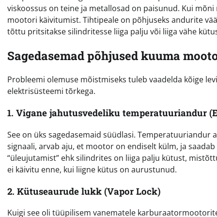
viskoossus on teine ja metallosad on paisunud. Kui mõni n
mootori käivitumist. Tihtipeale on põhjuseks andurite väär
tõttu pritsitakse silindritesse liiga palju või liiga vähe kütu
Sagedasemad põhjused kuuma mootor
Probleemi olemuse mõistmiseks tuleb vaadelda kõige levi
elektrisüsteemi tõrkega.
1. Vigane jahutusvedeliku temperatuuriandur (
See on üks sagedasemaid süüdlasi. Temperatuuriandur an
signaali, arvab aju, et mootor on endiselt külm, ja saadab
“üleujutamist” ehk silindrites on liiga palju kütust, mistõ
ei käivitu enne, kui liigne kütus on aurustunud.
2. Kütuseaurude lukk (Vapor Lock)
Kuigi see oli tüüpilisem vanematele karburaatormootorit