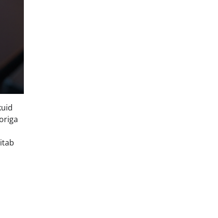
kuid
origa
itab