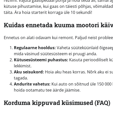
režiimi. Vajuta gaasipedaal põhja ja hoia seda all, samal
kütuse pihustamise, kui gaas on täiesti põhjas, võimaldad
täita. Ära hoia starterit korraga üle 10 sekundi!
Kuidas ennetada kuuma mootori käi
Ennetus on alati odavam kui remont. Paljud neist probl
Regulaarne hooldus:
Vaheta süüteküünlaid õigeaeg
mida väsinud süütesüsteem ei pruugi anda.
Kütusesüsteemi puhastus:
Kasuta perioodiliselt k
lekkimist.
Aku seisukord:
Hoia aku heas korras. Nõrk aku ei 
tagada.
Andurite vahetus:
Kui auto on sõitnud üle 150 000
hoida ootamatu tee äärde jäämise.
Korduma kippuvad küsimused (FAQ)