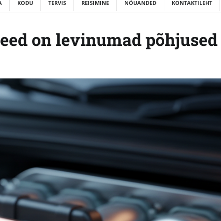
A
KODU
TERVIS
REISIMINE
NÕUANDED
KONTAKTILEHT
Need on levinumad põhjused