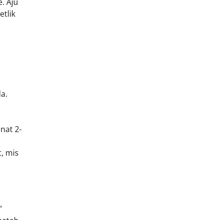
. Aju
etlik
a.
nat 2-
, mis
”