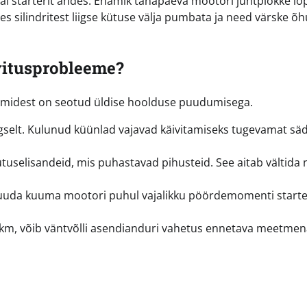
 ajal starterit andes. Enamik tänapäeva mootori juhtplokke l
es silindritest liigse kütuse välja pumbata ja need värske õ
vitusprobleeme?
eemidest on seotud üldise hoolduse puudumisega.
selt. Kulunud küünlad vajavad käivitamiseks tugevamat säd
ütuselisandeid, mis puhastavad pihusteid. See aitab vältida
suuda kuuma mootori puhul vajalikku pöördemomenti starte
 km, võib väntvõlli asendianduri vahetus ennetava meetmen