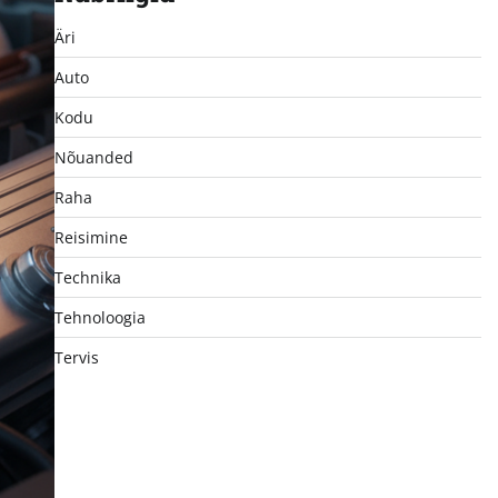
Äri
Auto
Kodu
Nõuanded
Raha
Reisimine
Technika
Tehnoloogia
Tervis