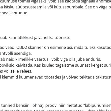
 kuumuse toimel vigaseks, võib see kaotada signaali andmise
i anna käsku süütesüsteemile või kütusepumbale. See on väga p
hepeal jahtunud.
ab kannatlikkust ja vahel ka tööriistu.
d vead. OBD2 skanner on esimene asi, mida tuleks kasutad
ntvõlli asendiga.
b näidik imelikke väärtusi, võib viga olla juba anduris.
ooviksid käivitada. Kas kuuled tagaistme suunast kerget suri
 või selle relees.
klemmid kuumenevad töötades ja võivad tekitada takistust
i tunned bensiini lõhna), proovi niinimetatud “läbipuhumise