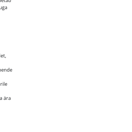
õpetab
huga
et,
 nende
rile
a ära