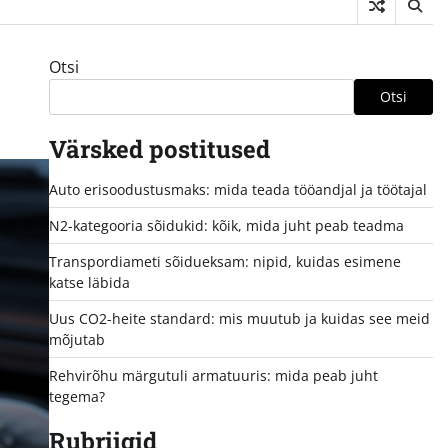
Otsi
Otsi
Värsked postitused
Auto erisoodustusmaks: mida teada tööandjal ja töötajal
N2-kategooria sõidukid: kõik, mida juht peab teadma
Transpordiameti sõidueksam: nipid, kuidas esimene
katse läbida
Uus CO2-heite standard: mis muutub ja kuidas see meid
mõjutab
Rehvirõhu märgutuli armatuuris: mida peab juht
tegema?
Rubriigid