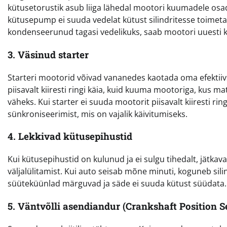
kütusetorustik asub liiga lähedal mootori kuumadele osa
kütusepump ei suuda vedelat kütust silindritesse toimeta
kondenseerunud tagasi vedelikuks, saab mootori uuesti k
3. Väsinud starter
Starteri mootorid võivad vananedes kaotada oma efektiivs
piisavalt kiiresti ringi käia, kuid kuuma mootoriga, kus 
väheks. Kui starter ei suuda mootorit piisavalt kiiresti ringi
sünkroniseerimist, mis on vajalik käivitumiseks.
4. Lekkivad kütusepihustid
Kui kütusepihustid on kulunud ja ei sulgu tihedalt, jätkav
väljalülitamist. Kui auto seisab mõne minuti, koguneb silin
süüteküünlad märguvad ja säde ei suuda kütust süüdata.
5. Väntvõlli asendiandur (Crankshaft Position S