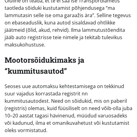
Oluline on teada, et te ei saa ise Transpordiametis
taotleda sõiduki kustutamist põhjendusega “ma
lammutasin selle ise oma garaažis ära”. Selline tegevus
on ebaseaduslik, kuna autod sisaldavad ohtlikke
jäätmeid (õlid, akud, rehvid). Ilma lammutustõendita
jääb auto registrisse teie nimele ja tekitab tulevikus
maksukohustuse.
Mootorsõidukimaks ja
“kummitusautod”
Seoses uue automaksu kehtestamisega on tekkinud
suur vajadus korrastada registrit nn
kummitusautodest. Need on sõidukid, mis on paberil
(registris) olemas, kuid füüsiliselt on need võib-olla juba
10–20 aastat tagasi hävinenud, müüdud varuosadeks
või kadunud, ilma et omanikuvahetust või kustutamist
oleks vormistatud.