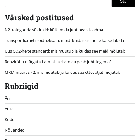
Otsi
Värsked postitused
N2-kategooria sõidukid: kõik, mida juht peab teadma
Transpordiameti sõidueksam: nipid, kuidas esimene katse läbida
Uus CO2-heite standard: mis muutub ja kuidas see meid mõjutab
Rehvirõhu märgutuli armatuuris: mida peab juht tegema?
MKM määrus 42: mis muutub ja kuidas see ettevõtjat mõjutab
Rubriigid
Äri
Auto
Kodu
Nõuanded