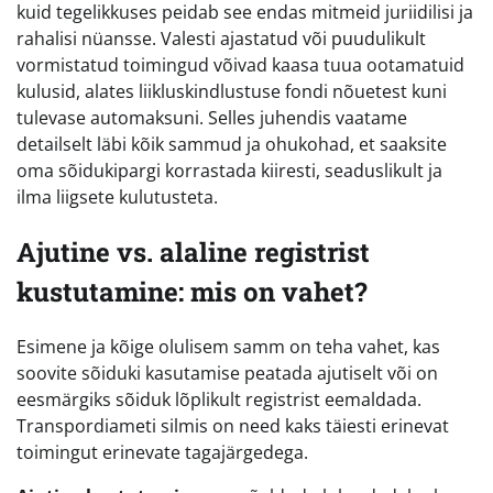
kuid tegelikkuses peidab see endas mitmeid juriidilisi ja
rahalisi nüansse. Valesti ajastatud või puudulikult
vormistatud toimingud võivad kaasa tuua ootamatuid
kulusid, alates liikluskindlustuse fondi nõuetest kuni
tulevase automaksuni. Selles juhendis vaatame
detailselt läbi kõik sammud ja ohukohad, et saaksite
oma sõidukipargi korrastada kiiresti, seaduslikult ja
ilma liigsete kulutusteta.
Ajutine vs. alaline registrist
kustutamine: mis on vahet?
Esimene ja kõige olulisem samm on teha vahet, kas
soovite sõiduki kasutamise peatada ajutiselt või on
eesmärgiks sõiduk lõplikult registrist eemaldada.
Transpordiameti silmis on need kaks täiesti erinevat
toimingut erinevate tagajärgedega.