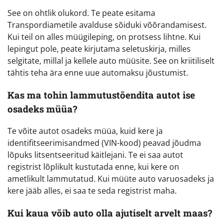
See on ohtlik olukord. Te peate esitama
Transpordiametile avalduse sõiduki võõrandamisest.
Kui teil on alles müügileping, on protsess lihtne. Kui
lepingut pole, peate kirjutama seletuskirja, milles
selgitate, millal ja kellele auto müüsite. See on kriitiliselt
tähtis teha ära enne uue automaksu jõustumist.
Kas ma tohin lammutustõendita autot ise
osadeks müüa?
Te võite autot osadeks müüa, kuid kere ja
identifitseerimisandmed (VIN-kood) peavad jõudma
lõpuks litsentseeritud käitlejani. Te ei saa autot
registrist lõplikult kustutada enne, kui kere on
ametlikult lammutatud. Kui müüte auto varuosadeks ja
kere jääb alles, ei saa te seda registrist maha.
Kui kaua võib auto olla ajutiselt arvelt maas?