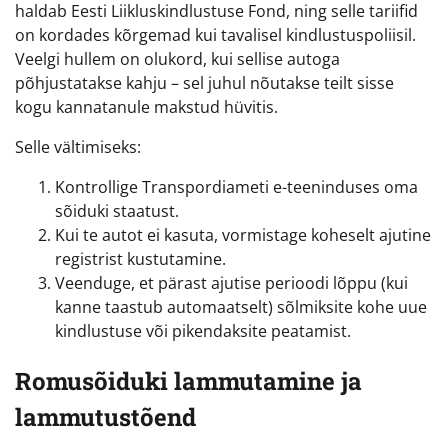
haldab Eesti Liikluskindlustuse Fond, ning selle tariifid
on kordades kõrgemad kui tavalisel kindlustuspoliisil.
Veelgi hullem on olukord, kui sellise autoga
põhjustatakse kahju – sel juhul nõutakse teilt sisse
kogu kannatanule makstud hüvitis.
Selle vältimiseks:
Kontrollige Transpordiameti e-teeninduses oma
sõiduki staatust.
Kui te autot ei kasuta, vormistage koheselt ajutine
registrist kustutamine.
Veenduge, et pärast ajutise perioodi lõppu (kui
kanne taastub automaatselt) sõlmiksite kohe uue
kindlustuse või pikendaksite peatamist.
Romusõiduki lammutamine ja
lammutustõend