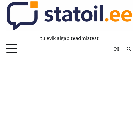
Skip
to
content
tulevik algab teadmistest