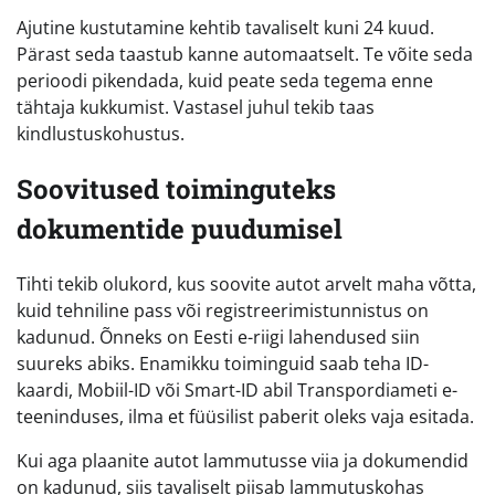
Ajutine kustutamine kehtib tavaliselt kuni 24 kuud.
Pärast seda taastub kanne automaatselt. Te võite seda
perioodi pikendada, kuid peate seda tegema enne
tähtaja kukkumist. Vastasel juhul tekib taas
kindlustuskohustus.
Soovitused toiminguteks
dokumentide puudumisel
Tihti tekib olukord, kus soovite autot arvelt maha võtta,
kuid tehniline pass või registreerimistunnistus on
kadunud. Õnneks on Eesti e-riigi lahendused siin
suureks abiks. Enamikku toiminguid saab teha ID-
kaardi, Mobiil-ID või Smart-ID abil Transpordiameti e-
teeninduses, ilma et füüsilist paberit oleks vaja esitada.
Kui aga plaanite autot lammutusse viia ja dokumendid
on kadunud, siis tavaliselt piisab lammutuskohas