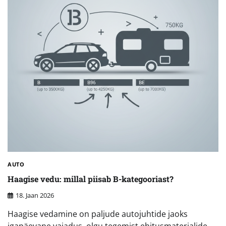
AUTO
Haagise vedu: millal piisab B-kategooriast?
18. Jaan 2026
Haagise vedamine on paljude autojuhtide jaoks
igapäevane vajadus, olgu tegemist ehitusmaterjalide