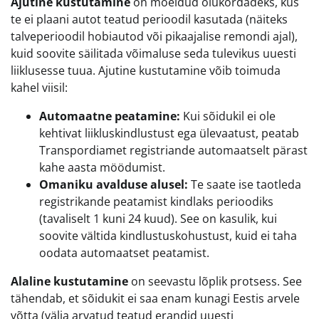
Ajutine kustutamine
on mõeldud olukordadeks, kus
te ei plaani autot teatud perioodil kasutada (näiteks
talveperioodil hobiautod või pikaajalise remondi ajal),
kuid soovite säilitada võimaluse seda tulevikus uuesti
liiklusesse tuua. Ajutine kustutamine võib toimuda
kahel viisil:
Automaatne peatamine:
Kui sõidukil ei ole
kehtivat liikluskindlustust ega ülevaatust, peatab
Transpordiamet registriande automaatselt pärast
kahe aasta möödumist.
Omaniku avalduse alusel:
Te saate ise taotleda
registrikande peatamist kindlaks perioodiks
(tavaliselt 1 kuni 24 kuud). See on kasulik, kui
soovite vältida kindlustuskohustust, kuid ei taha
oodata automaatset peatamist.
Alaline kustutamine
on seevastu lõplik protsess. See
tähendab, et sõidukit ei saa enam kunagi Eestis arvele
võtta (välja arvatud teatud erandid uuesti