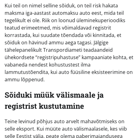
Kui teil on nimel selline sõiduk, on teil risk hakata
maksma iga-aastast automaksu auto eest, mida teil
tegelikult ei ole. Riik on loonud üleminekuperioodiks
teatud erimeetmed, mis võimaldavad registrit
korrastada, kui suudate tõendada või kinnitada, et
sõiduk on hävinud ammu aega tagasi. Jälgige
tähelepanelikult Transpordiameti teadaandeid
ühekordsete “registripuhastuse” kampaaniate kohta, et
vabaneda nendest kohustustest ilma
lammutustõendita, kui auto füüsiline eksisteerimine on
ammu lõppenud.
Sõiduki müük välismaale ja
registrist kustutamine
Teine levinud põhjus auto arvelt mahavõtmiseks on
selle eksport. Kui müüte auto välismaalasele, kes viib
selle Eestist välja, peate olema paberimajandusega