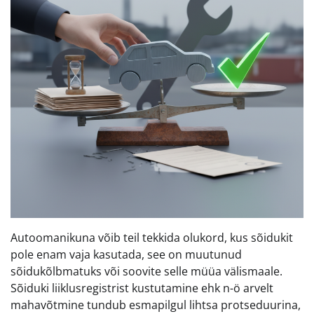
Autoomanikuna võib teil tekkida olukord, kus sõidukit
pole enam vaja kasutada, see on muutunud
sõidukõlbmatuks või soovite selle müüa välismaale.
Sõiduki liiklusregistrist kustutamine ehk n-ö arvelt
mahavõtmine tundub esmapilgul lihtsa protseduurina,