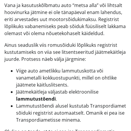
Vana ja kasutuskõlbmatu auto “metsa alla” või lihtsalt
hoovinurka jätmine ei ole tänapäeval enam lahendus,
eriti arvestades uut mootorsõidukimaksu. Registrist
lõplikuks vabanemiseks peab sõiduk füüsiliselt lakkama
olemast või olema nõuetekohaselt käideldud.
Ainus seaduslik viis romusõiduki lõplikuks registrist
kustutamiseks on viia see litsentseeritud jäätmekäitleja
juurde. Protsess näeb välja järgmine:
Viige auto ametlikku lammutuskotta või
vanametalli kokkuostupunkti, millel on ohtlike
jäätmete käitluslitsents.
Jäätmekäitleja väljastab elektroonilise
lammutustõendi
.
Lammutustõendi alusel kustutab Transpordiamet
sõiduki registrist automaatselt. Omanik ei pea ise
Transpordiametisse minema.