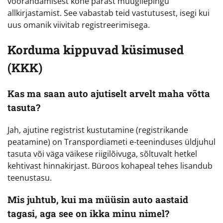
võõrandamisest kohe pärast müügilepingu
allkirjastamist. See vabastab teid vastutusest, isegi kui
uus omanik viivitab registreerimisega.
Korduma kippuvad küsimused
(KKK)
Kas ma saan auto ajutiselt arvelt maha võtta
tasuta?
Jah, ajutine registrist kustutamine (registrikande
peatamine) on Transpordiameti e-teeninduses üldjuhul
tasuta või väga väikese riigilõivuga, sõltuvalt hetkel
kehtivast hinnakirjast. Büroos kohapeal tehes lisandub
teenustasu.
Mis juhtub, kui ma müüsin auto aastaid
tagasi, aga see on ikka minu nimel?