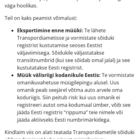
väga hoolikas.
Teil on kaks peamist võimalust:
Eksportimine enne müüki:
Te lähete
Transpordiametisse ja vormistate sõiduki
registrist kustutamise seoses Eestist
väljaviimisega. Sõidukile väljastatakse
transiitnumbrid (kui see sõidab omal jalal) ja see
kustutatakse Eesti registrist.
Müük välisriigi kodanikule Eestis:
Te vormistate
omanikuvahetuse müügilepingu alusel. Uus
omanik peab seejärel võtma auto arvele oma
koduriigis. Siin peitub risk: kui uus omanik ei
registreeri autot oma kodumaal ümber, võib see
jääda Eesti registris “rippuma” teie nimele või
jääda aktiivseks Eesti numbrimärkidega.
Kindlaim viis on alati teatada Transpordiametile sõiduki