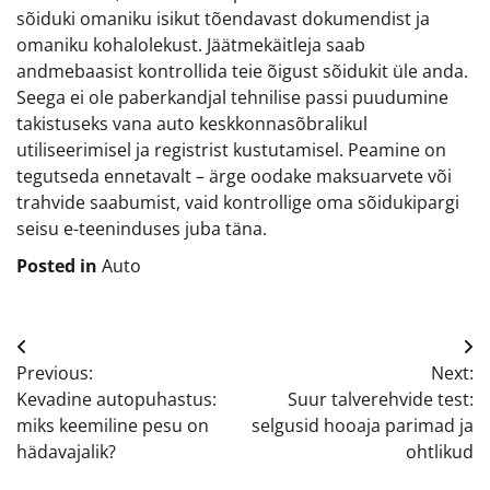
sõiduki omaniku isikut tõendavast dokumendist ja
omaniku kohalolekust. Jäätmekäitleja saab
andmebaasist kontrollida teie õigust sõidukit üle anda.
Seega ei ole paberkandjal tehnilise passi puudumine
takistuseks vana auto keskkonnasõbralikul
utiliseerimisel ja registrist kustutamisel. Peamine on
tegutseda ennetavalt – ärge oodake maksuarvete või
trahvide saabumist, vaid kontrollige oma sõidukipargi
seisu e-teeninduses juba täna.
Posted in
Auto
Navigeerimine
Previous:
Next:
Kevadine autopuhastus:
Suur talverehvide test:
miks keemiline pesu on
selgusid hooaja parimad ja
hädavajalik?
ohtlikud