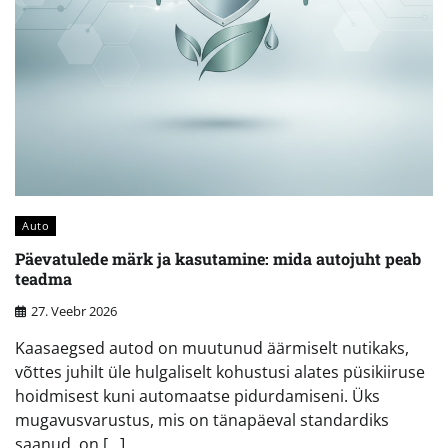
Auto
Päevatulede märk ja kasutamine: mida autojuht peab
teadma
27. Veebr 2026
Kaasaegsed autod on muutunud äärmiselt nutikaks,
võttes juhilt üle hulgaliselt kohustusi alates püsikiiruse
hoidmisest kuni automaatse pidurdamiseni. Üks
mugavusvarustus, mis on tänapäeval standardiks
saanud, on […]