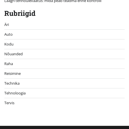
Laagri tehnoülevaatus: mida peab teadma enne kontrolli
Rubriigid
Äri
Auto
Kodu
Nõuanded
Raha
Reisimine
Technika
Tehnoloogia
Tervis