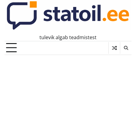
Skip
to
content
tulevik algab teadmistest