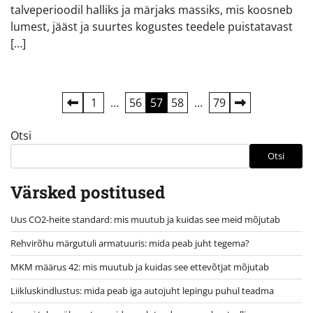
talveperioodil halliks ja märjaks massiks, mis koosneb
lumest, jääst ja suurtes kogustes teedele puistatavast
[…]
Postituste
1
…
56
57
58
…
79
leheküljendus
Otsi
Otsi
Värsked postitused
Uus CO2-heite standard: mis muutub ja kuidas see meid mõjutab
Rehvirõhu märgutuli armatuuris: mida peab juht tegema?
MKM määrus 42: mis muutub ja kuidas see ettevõtjat mõjutab
Liikluskindlustus: mida peab iga autojuht lepingu puhul teadma