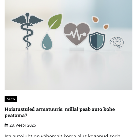
Auto
Hoiatustuled armatuuris: millal peab auto kohe
peatama?
28. Veebr 2026
Iga autojuht on vähemalt korra elus kogenud seda