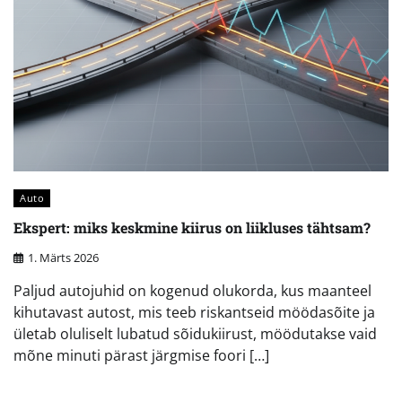
Auto
Ekspert: miks keskmine kiirus on liikluses tähtsam?
1. Märts 2026
Paljud autojuhid on kogenud olukorda, kus maanteel
kihutavast autost, mis teeb riskantseid möödasõite ja
ületab oluliselt lubatud sõidukiirust, möödutakse vaid
mõne minuti pärast järgmise foori […]