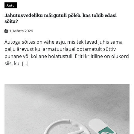
Auto
Jahutusvedeliku märgutuli põleb: kas tohib edasi
sõita?
1. Märts 2026
Autoga sõites on vähe asju, mis tekitavad juhis sama
palju ärevust kui armatuurlaual ootamatult süttiv
punane või kollane hoiatustuli. Eriti kriitiline on olukord
siis, kui […]