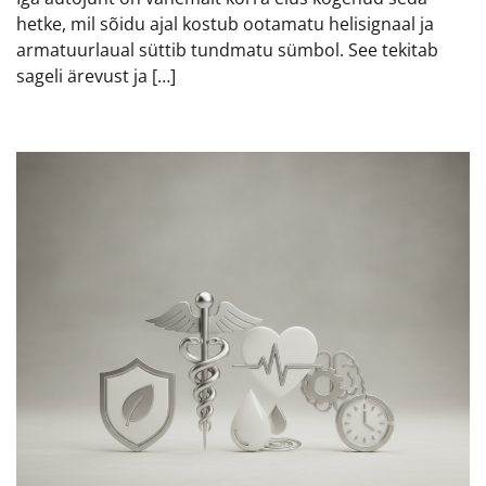
hetke, mil sõidu ajal kostub ootamatu helisignaal ja
armatuurlaual süttib tundmatu sümbol. See tekitab
sageli ärevust ja […]