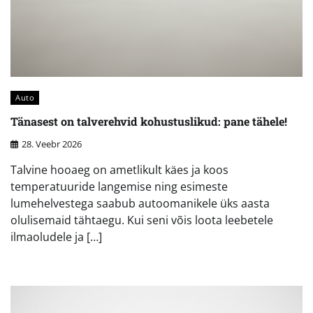
Auto
Tänasest on talverehvid kohustuslikud: pane tähele!
28. Veebr 2026
Talvine hooaeg on ametlikult käes ja koos
temperatuuride langemise ning esimeste
lumehelvestega saabub autoomanikele üks aasta
olulisemaid tähtaegu. Kui seni võis loota leebetele
ilmaoludele ja […]