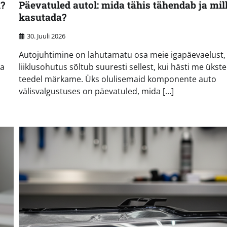
i?
Päevatuled autol: mida tähis tähendab ja mil
kasutada?
30. Juuli 2026
Autojuhtimine on lahutamatu osa meie igapäevaelust,
da
liiklusohutus sõltub suuresti sellest, kui hästi me ükste
teedel märkame. Üks olulisemaid komponente auto
välisvalgustuses on päevatuled, mida […]