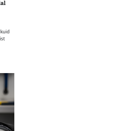
lal
 kuid
ist