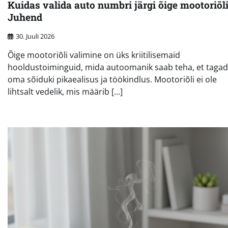
Kuidas valida auto numbri järgi õige mootoriõl
Juhend
30. Juuli 2026
Õige mootoriõli valimine on üks kriitilisemaid
hooldustoiminguid, mida autoomanik saab teha, et taga
oma sõiduki pikaealisus ja töökindlus. Mootoriõli ei ole
lihtsalt vedelik, mis määrib […]