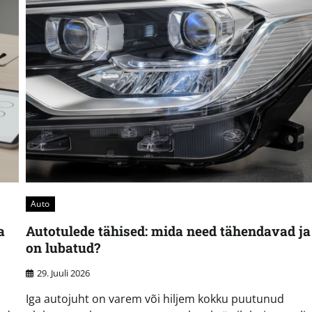
Auto
a
Autotulede tähised: mida need tähendavad ja
on lubatud?
29. Juuli 2026
Iga autojuht on varem või hiljem kokku puutunud