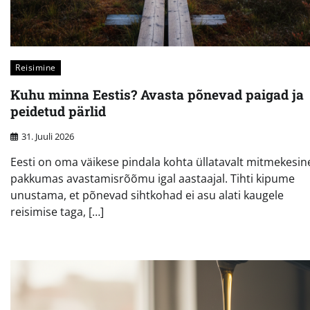
Reisimine
Kuhu minna Eestis? Avasta põnevad paigad ja
peidetud pärlid
31. Juuli 2026
Eesti on oma väikese pindala kohta üllatavalt mitmekesine
pakkumas avastamisrõõmu igal aastaajal. Tihti kipume
unustama, et põnevad sihtkohad ei asu alati kaugele
reisimise taga, […]