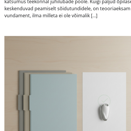
katsumus teekonnal juhilubade poole. Kuigi paljud õpilas
keskenduvad peamiselt sõidutundidele, on teooriaeksam
vundament, ilma milleta ei ole võimalik […]