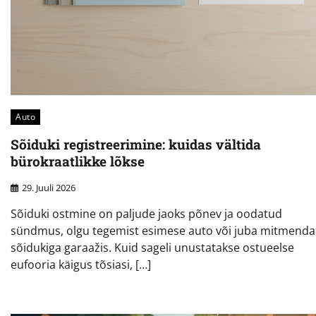
Auto
Sõiduki registreerimine: kuidas vältida
bürokraatlikke lõkse
29. Juuli 2026
Sõiduki ostmine on paljude jaoks põnev ja oodatud
sündmus, olgu tegemist esimese auto või juba mitmenda
sõidukiga garaažis. Kuid sageli unustatakse ostueelse
eufooria käigus tõsiasi, […]