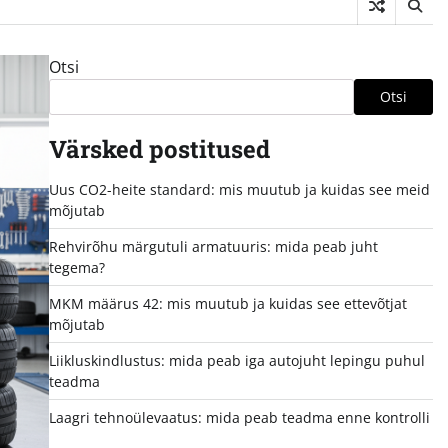
Otsi
Otsi
Värsked postitused
Uus CO2-heite standard: mis muutub ja kuidas see meid
mõjutab
Rehvirõhu märgutuli armatuuris: mida peab juht
tegema?
MKM määrus 42: mis muutub ja kuidas see ettevõtjat
mõjutab
Liikluskindlustus: mida peab iga autojuht lepingu puhul
teadma
Laagri tehnoülevaatus: mida peab teadma enne kontrolli