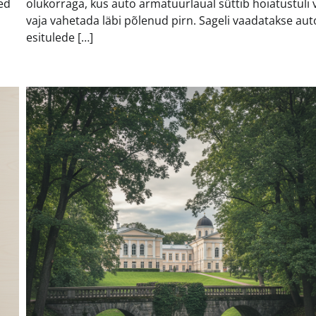
ed
olukorraga, kus auto armatuurlaual süttib hoiatustuli 
vaja vahetada läbi põlenud pirn. Sageli vaadatakse aut
esitulede […]