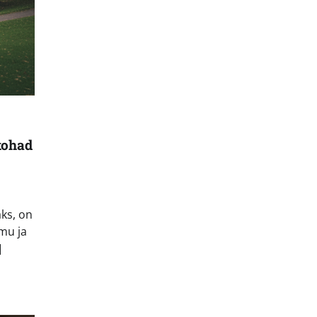
kohad
aks, on
mu ja
]