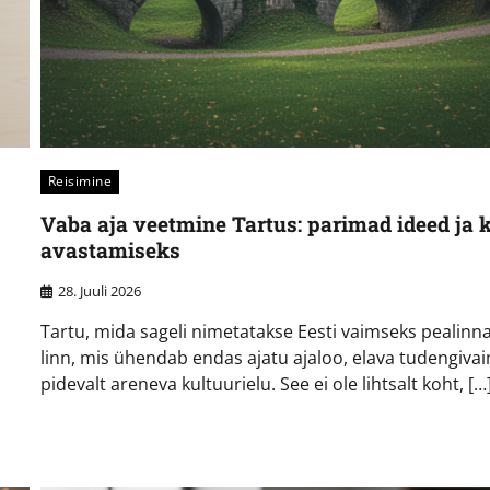
Reisimine
Vaba aja veetmine Tartus: parimad ideed ja 
avastamiseks
28. Juuli 2026
Tartu, mida sageli nimetatakse Eesti vaimseks pealinn
linn, mis ühendab endas ajatu ajaloo, elava tudengivai
pidevalt areneva kultuurielu. See ei ole lihtsalt koht, […