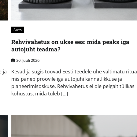
Auto
Rehvivahetus on ukse ees: mida peaks iga
autojuht teadma?
30. Juuli 2026
 ja
Kevad ja sügis toovad Eesti teedele ühe vältimatu rituaa
mis paneb proovile iga autojuhi kannatlikkuse ja
planeerimisoskuse. Rehvivahetus ei ole pelgalt tülikas
kohustus, mida tuleb […]