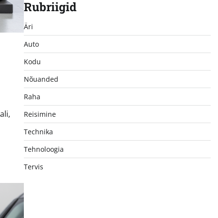
Rubriigid
Äri
Auto
Kodu
Nõuanded
Raha
li,
Reisimine
Technika
Tehnoloogia
Tervis