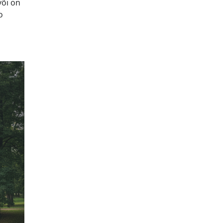
või on
o