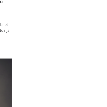
du
b, et
us ja