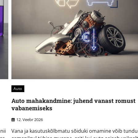
Auto
Auto mahakandmine: juhend vanast romust
vabanemiseks
12. Veebr 2026
nii
Vana ja kasutuskõlbmatu sõiduki omamine võib tund