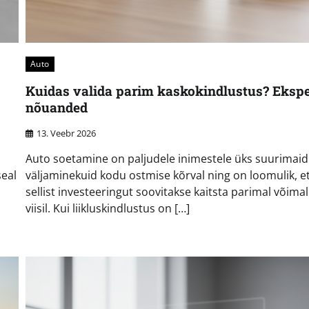
Auto
Kuidas valida parim kaskokindlustus? Ekspe
nõuanded
13. Veebr 2026
Auto soetamine on paljudele inimestele üks suurimaid
seal
väljaminekuid kodu ostmise kõrval ning on loomulik, e
sellist investeeringut soovitakse kaitsta parimal võimal
viisil. Kui liikluskindlustus on […]