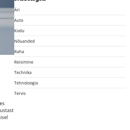
Äri
Auto
Kodu
Nõuanded
Raha
Reisimine
Technika
Tehnoloogia
Tervis
des
mustast
isel