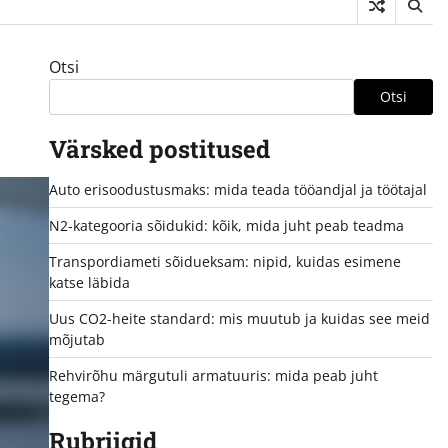
Otsi
Otsi
Värsked postitused
Auto erisoodustusmaks: mida teada tööandjal ja töötajal
N2-kategooria sõidukid: kõik, mida juht peab teadma
Transpordiameti sõidueksam: nipid, kuidas esimene
katse läbida
Uus CO2-heite standard: mis muutub ja kuidas see meid
mõjutab
Rehvirõhu märgutuli armatuuris: mida peab juht
tegema?
Rubriigid