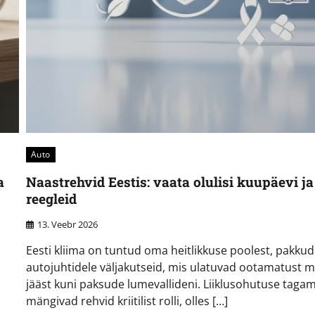
Auto
a
Naastrehvid Eestis: vaata olulisi kuupäevi ja
reegleid
13. Veebr 2026
Eesti kliima on tuntud oma heitlikkuse poolest, pakku
autojuhtidele väljakutseid, mis ulatuvad ootamatust 
jääst kuni paksude lumevallideni. Liiklusohutuse tagam
mängivad rehvid kriitilist rolli, olles […]