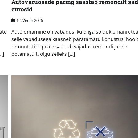
Autovaruosade päring säästab remondilt sa
eurosid
12. Veebr 2026
ate
Auto omamine on vabadus, kuid iga sõidukiomanik tea
selle vabadusega kaasneb paratamatu kohustus: hoold
remont. Tihtipeale saabub vajadus remondi järele
…]
ootamatult, olgu selleks […]