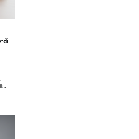
rdi
t
ikul