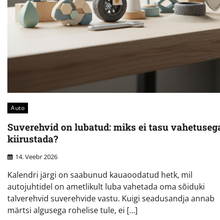
Auto
Suverehvid on lubatud: miks ei tasu vahetuseg
kiirustada?
14. Veebr 2026
Kalendri järgi on saabunud kauaoodatud hetk, mil
autojuhtidel on ametlikult luba vahetada oma sõiduki
talverehvid suverehvide vastu. Kuigi seadusandja annab
märtsi algusega rohelise tule, ei […]